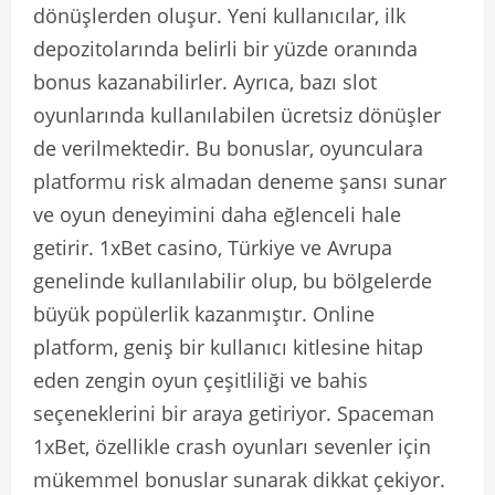
dönüşlerden oluşur. Yeni kullanıcılar, ilk
depozitolarında belirli bir yüzde oranında
bonus kazanabilirler. Ayrıca, bazı slot
oyunlarında kullanılabilen ücretsiz dönüşler
de verilmektedir. Bu bonuslar, oyunculara
platformu risk almadan deneme şansı sunar
ve oyun deneyimini daha eğlenceli hale
getirir. 1xBet casino, Türkiye ve Avrupa
genelinde kullanılabilir olup, bu bölgelerde
büyük popülerlik kazanmıştır. Online
platform, geniş bir kullanıcı kitlesine hitap
eden zengin oyun çeşitliliği ve bahis
seçeneklerini bir araya getiriyor. Spaceman
1xBet, özellikle crash oyunları sevenler için
mükemmel bonuslar sunarak dikkat çekiyor.