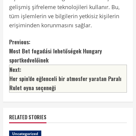
gelişmiş şifreleme teknolojileri kullanır. Bu,
tüm işlemlerin ve bilgilerin yetkisiz kişilerin
erişiminden korunmasını sağlar.
C
Previous:
Most Bet fogadási lehetőségek Hungary
o
sportkedvelőinek
n
Next:
t
Her spin’de eğlenceli bir atmosfer yaratan Paralı
Rulet oyna seçeneği
i
n
u
RELATED STORIES
e
Uncategorized