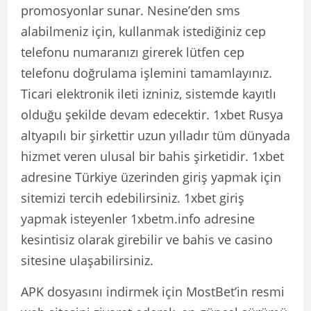
promosyonlar sunar. Nesine’den sms
alabilmeniz için, kullanmak istediğiniz cep
telefonu numaranızı girerek lütfen cep
telefonu doğrulama işlemini tamamlayınız.
Ticari elektronik ileti izniniz, sistemde kayıtlı
olduğu şekilde devam edecektir. 1xbet Rusya
altyapılı bir şirkettir uzun yılladır tüm dünyada
hizmet veren ulusal bir bahis şirketidir. 1xbet
adresine Türkiye üzerinden giriş yapmak için
sitemizi tercih edebilirsiniz. 1xbet giriş
yapmak isteyenler 1xbetm.info adresine
kesintisiz olarak girebilir ve bahis ve casino
sitesine ulaşabilirsiniz.
APK dosyasını indirmek için MostBet’in resmi