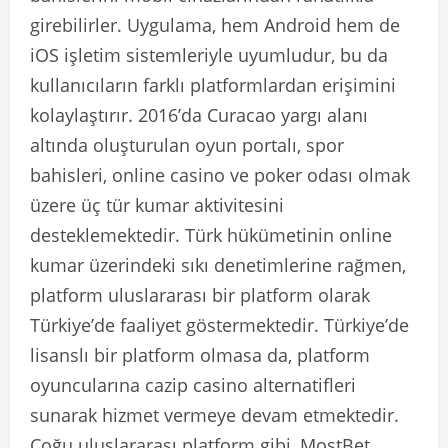
girebilirler. Uygulama, hem Android hem de
iOS işletim sistemleriyle uyumludur, bu da
kullanıcıların farklı platformlardan erişimini
kolaylaştırır. 2016’da Curacao yargı alanı
altında oluşturulan oyun portalı, spor
bahisleri, online casino ve poker odası olmak
üzere üç tür kumar aktivitesini
desteklemektedir. Türk hükümetinin online
kumar üzerindeki sıkı denetimlerine rağmen,
platform uluslararası bir platform olarak
Türkiye’de faaliyet göstermektedir. Türkiye’de
lisanslı bir platform olmasa da, platform
oyuncularına cazip casino alternatifleri
sunarak hizmet vermeye devam etmektedir.
Çoğu uluslararası platform gibi, MostBet