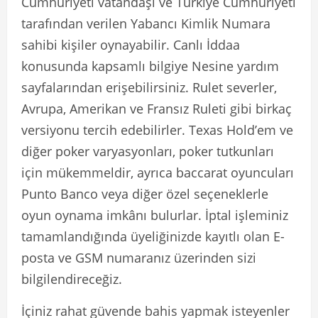
Cumhuriyeti vatandaşı ve Türkiye Cumhuriyeti
tarafından verilen Yabancı Kimlik Numara
sahibi kişiler oynayabilir. Canlı İddaa
konusunda kapsamlı bilgiye Nesine yardım
sayfalarından erişebilirsiniz. Rulet severler,
Avrupa, Amerikan ve Fransız Ruleti gibi birkaç
versiyonu tercih edebilirler. Texas Hold’em ve
diğer poker varyasyonları, poker tutkunları
için mükemmeldir, ayrıca baccarat oyuncuları
Punto Banco veya diğer özel seçeneklerle
oyun oynama imkânı bulurlar. İptal işleminiz
tamamlandığında üyeliğinizde kayıtlı olan E-
posta ve GSM numaranız üzerinden sizi
bilgilendireceğiz.
İçiniz rahat güvende bahis yapmak isteyenler