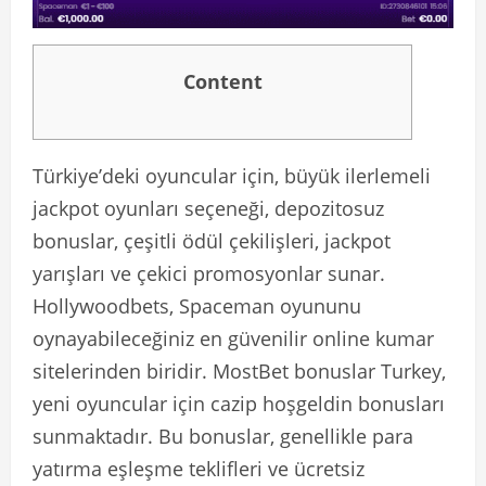
Content
Türkiye’deki oyuncular için, büyük ilerlemeli
jackpot oyunları seçeneği, depozitosuz
bonuslar, çeşitli ödül çekilişleri, jackpot
yarışları ve çekici promosyonlar sunar.
Hollywoodbets, Spaceman oyununu
oynayabileceğiniz en güvenilir online kumar
sitelerinden biridir. MostBet bonuslar Turkey,
yeni oyuncular için cazip hoşgeldin bonusları
sunmaktadır. Bu bonuslar, genellikle para
yatırma eşleşme teklifleri ve ücretsiz