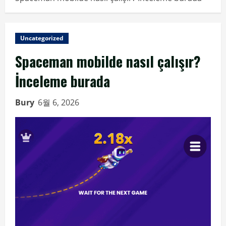
Uncategorized
Spaceman mobilde nasıl çalışır?
İnceleme burada
Bury
6월 6, 2026