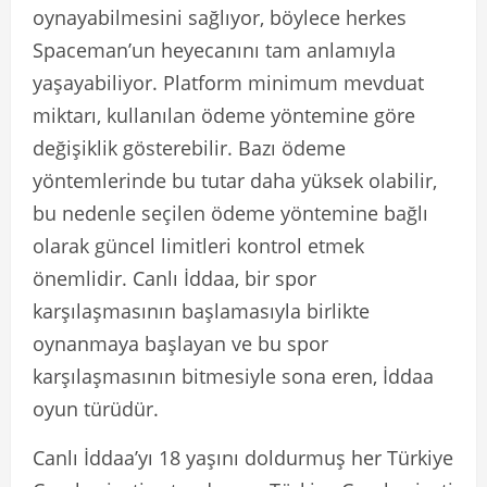
oynayabilmesini sağlıyor, böylece herkes
Spaceman’un heyecanını tam anlamıyla
yaşayabiliyor. Platform minimum mevduat
miktarı, kullanılan ödeme yöntemine göre
değişiklik gösterebilir. Bazı ödeme
yöntemlerinde bu tutar daha yüksek olabilir,
bu nedenle seçilen ödeme yöntemine bağlı
olarak güncel limitleri kontrol etmek
önemlidir. Canlı İddaa, bir spor
karşılaşmasının başlamasıyla birlikte
oynanmaya başlayan ve bu spor
karşılaşmasının bitmesiyle sona eren, İddaa
oyun türüdür.
Canlı İddaa’yı 18 yaşını doldurmuş her Türkiye