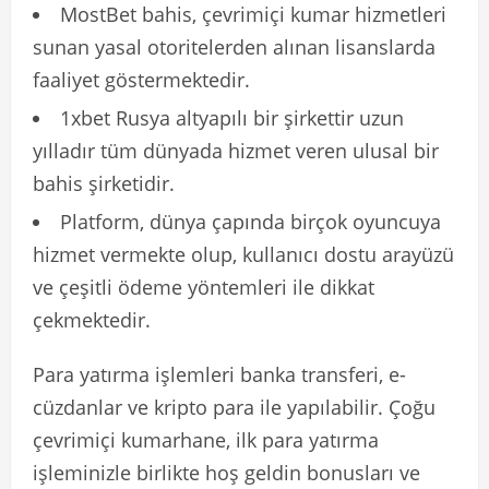
MostBet bahis, çevrimiçi kumar hizmetleri
sunan yasal otoritelerden alınan lisanslarda
faaliyet göstermektedir.
1xbet Rusya altyapılı bir şirkettir uzun
yılladır tüm dünyada hizmet veren ulusal bir
bahis şirketidir.
Platform, dünya çapında birçok oyuncuya
hizmet vermekte olup, kullanıcı dostu arayüzü
ve çeşitli ödeme yöntemleri ile dikkat
çekmektedir.
Para yatırma işlemleri banka transferi, e-
cüzdanlar ve kripto para ile yapılabilir. Çoğu
çevrimiçi kumarhane, ilk para yatırma
işleminizle birlikte hoş geldin bonusları ve