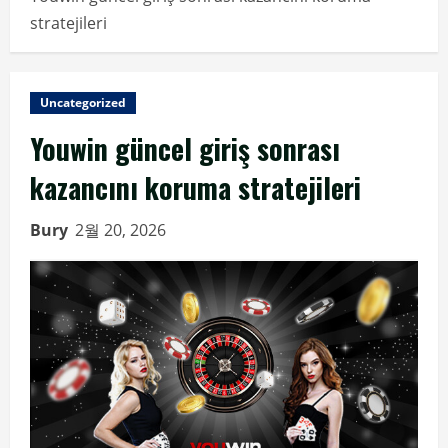
stratejileri
Uncategorized
Youwin güncel giriş sonrası
kazancını koruma stratejileri
Bury
2월 20, 2026