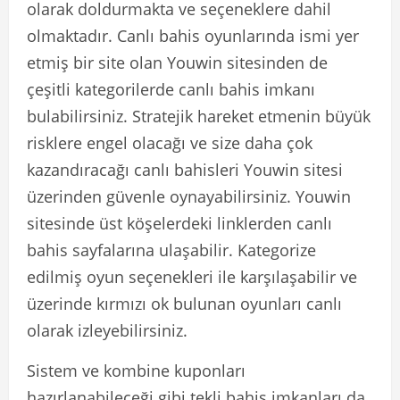
olarak doldurmakta ve seçeneklere dahil
olmaktadır. Canlı bahis oyunlarında ismi yer
etmiş bir site olan Youwin sitesinden de
çeşitli kategorilerde canlı bahis imkanı
bulabilirsiniz. Stratejik hareket etmenin büyük
risklere engel olacağı ve size daha çok
kazandıracağı canlı bahisleri Youwin sitesi
üzerinden güvenle oynayabilirsiniz. Youwin
sitesinde üst köşelerdeki linklerden canlı
bahis sayfalarına ulaşabilir. Kategorize
edilmiş oyun seçenekleri ile karşılaşabilir ve
üzerinde kırmızı ok bulunan oyunları canlı
olarak izleyebilirsiniz.
Sistem ve kombine kuponları
hazırlanabileceği gibi tekli bahis imkanları da