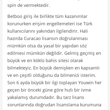
spin de vermektedir.
Betboo giriş ile birlikte tüm kazanımlar
korunurken erişim engellemeleri ise Türk
kullanıcılarını yakından ilgilendirir. Hali
hazırda Curacao lisansın doğrulanması
mümkün olsa da yasal bir yapıdan söz
edilmesi mümkün değildir. Gelmiş geçmiş en
büyük ve en köklü bahis sitesi olarak
bilmekteyiz. En büyük demişken en kapsamlı
ve en çeşitli olduğunu da bilmenizi isterim.
Son 6 ayda büyük bir ilgi toplayan Youwin her
geçen bir önceki güne göre hızlı bir ivme
yakalamış durumdadır. Bu tarz lisans
sorunlarında doğrudan lisanslama kurumuna