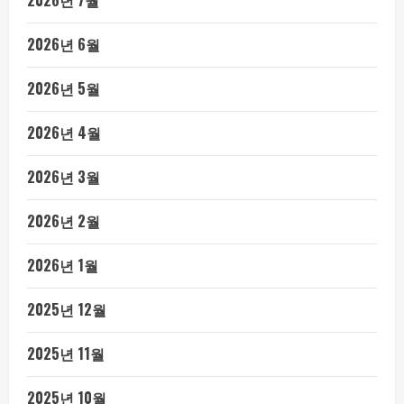
2026년 7월
2026년 6월
2026년 5월
2026년 4월
2026년 3월
2026년 2월
2026년 1월
2025년 12월
2025년 11월
2025년 10월