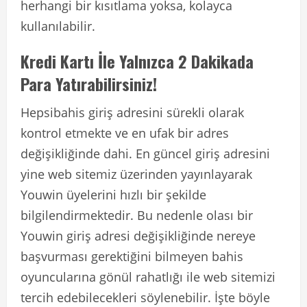
herhangi bir kısıtlama yoksa, kolayca
kullanılabilir.
Kredi Kartı İle Yalnızca 2 Dakikada
Para Yatırabilirsiniz!
Hepsibahis giriş adresini sürekli olarak
kontrol etmekte ve en ufak bir adres
değişikliğinde dahi. En güncel giriş adresini
yine web sitemiz üzerinden yayınlayarak
Youwin üyelerini hızlı bir şekilde
bilgilendirmektedir. Bu nedenle olası bir
Youwin giriş adresi değişikliğinde nereye
başvurması gerektiğini bilmeyen bahis
oyuncularına gönül rahatlığı ile web sitemizi
tercih edebilecekleri söylenebilir. İşte böyle