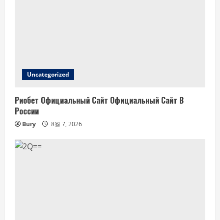
i
n
g
Uncategorized
Риобет Официальный Сайт Официальный Сайт В
России
Bury
8월 7, 2026