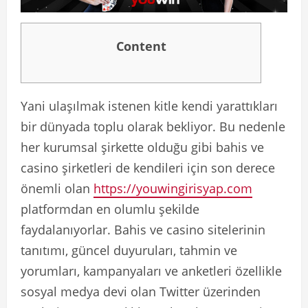
Content
Yani ulaşılmak istenen kitle kendi yarattıkları
bir dünyada toplu olarak bekliyor. Bu nedenle
her kurumsal şirkette olduğu gibi bahis ve
casino şirketleri de kendileri için son derece
önemli olan
https://youwingirisyap.com
platformdan en olumlu şekilde
faydalanıyorlar. Bahis ve casino sitelerinin
tanıtımı, güncel duyuruları, tahmin ve
yorumları, kampanyaları ve anketleri özellikle
sosyal medya devi olan Twitter üzerinden