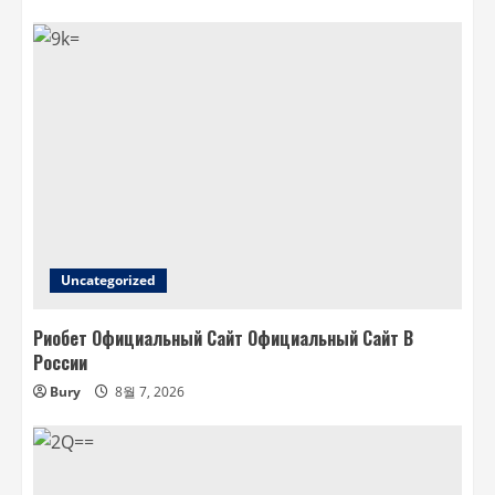
Uncategorized
Риобет Официальный Сайт Официальный Сайт В
России
Bury
8월 7, 2026