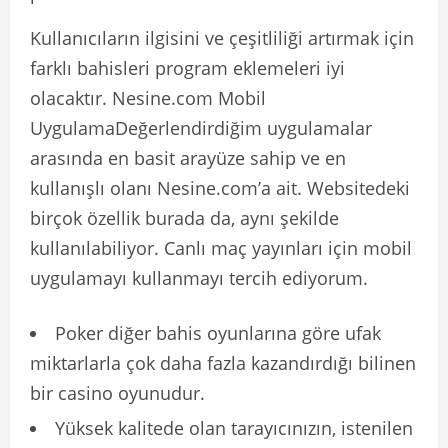
Kullanıcıların ilgisini ve çeşitliliği artırmak için
farklı bahisleri program eklemeleri iyi
olacaktır. Nesine.com Mobil
UygulamaDeğerlendirdiğim uygulamalar
arasında en basit arayüze sahip ve en
kullanışlı olanı Nesine.com’a ait. Websitedeki
birçok özellik burada da, aynı şekilde
kullanılabiliyor. Canlı maç yayınları için mobil
uygulamayı kullanmayı tercih ediyorum.
Poker diğer bahis oyunlarına göre ufak
miktarlarla çok daha fazla kazandırdığı bilinen
bir casino oyunudur.
Yüksek kalitede olan tarayıcınızın, istenilen