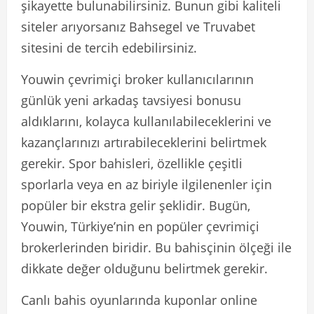
şikayette bulunabilirsiniz. Bunun gibi kaliteli
siteler arıyorsanız Bahsegel ve Truvabet
sitesini de tercih edebilirsiniz.
Youwin çevrimiçi broker kullanıcılarının
günlük yeni arkadaş tavsiyesi bonusu
aldıklarını, kolayca kullanılabileceklerini ve
kazançlarınızı artırabileceklerini belirtmek
gerekir. Spor bahisleri, özellikle çeşitli
sporlarla veya en az biriyle ilgilenenler için
popüler bir ekstra gelir şeklidir. Bugün,
Youwin, Türkiye’nin en popüler çevrimiçi
brokerlerinden biridir. Bu bahisçinin ölçeği ile
dikkate değer olduğunu belirtmek gerekir.
Canlı bahis oyunlarında kuponlar online