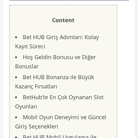
Content
Bet HUB Giriş Adımları: Kolay
Kayıt Süreci
Hoş Geldin Bonusu ve Diğer
Bonuslar
Bet HUB Bonanza ile Büyük
Kazanç Fırsatları
BetHub’te En Çok Oynanan Slot
Oyunları
Mobil Oyun Deneyimi ve Güncel
Giriş Seçenekleri
Bet HUB Mobil Uygulama ile