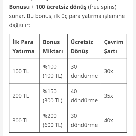
Bonusu + 100 ücretsiz dönüş
(free spins)
sunar. Bu bonus, ilk üç para yatırma işlemine
dağıtılır:
İlk Para
Bonus
Ücretsiz
Çevrim
Yatırma
Miktarı
Dönüş
Şartı
%100
30
100 TL
30x
(100 TL)
döndürme
%150
40
200 TL
35x
(300 TL)
döndürme
%200
30
300 TL
40x
(600 TL)
döndürme