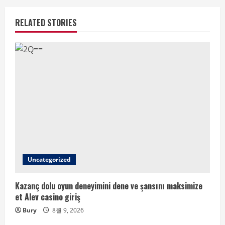
i
RELATED STORIES
n
u
e
R
e
a
d
Uncategorized
i
Kazanç dolu oyun deneyimini dene ve şansını maksimize
n
et Alev casino giriş
Bury
8월 9, 2026
g