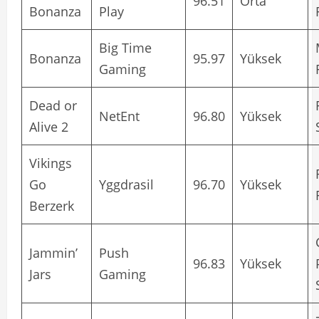
96.51
Orta
Bonanza
Play
Big Time
Bonanza
95.97
Yüksek
Gaming
Dead or
NetEnt
96.80
Yüksek
Alive 2
Vikings
Go
Yggdrasil
96.70
Yüksek
Berzerk
Jammin’
Push
96.83
Yüksek
Jars
Gaming