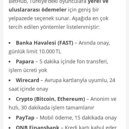
BetHub, Türkiye’deki oyunculara
yerel ve
uluslararası ödemeler
için geniş bir
yelpazede seçenek sunar. Aşağıda en çok
tercih edilen yöntemler listelenmiştir:
Banka Havalesi (FAST)
– Anında onay,
günlük limit 10.000 TL
Papara
– 5 dakika içinde fon transferi,
işlem ücreti yok
Wirecard
– Avrupa kartlarıyla uyumlu, 24
saat içinde onay
Crypto (Bitcoin, Ethereum)
– Anonim ve
hızlı, 30 dakikada işlem tamamlanır
PayTap
– Mobil ödeme, 15 dakikada onay
QNB Finansbank
– Kredi kartı kabul eder,