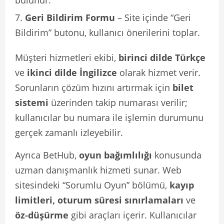
Geri Bildirim Formu
– Site içinde “Geri
Bildirim” butonu, kullanıcı önerilerini toplar.
Müşteri hizmetleri ekibi,
birinci dilde Türkçe
ve
ikinci dilde İngilizce
olarak hizmet verir.
Sorunların çözüm hızını artırmak için
bilet
sistemi
üzerinden takip numarası verilir;
kullanıcılar bu numara ile işlemin durumunu
gerçek zamanlı izleyebilir.
Ayrıca BetHub,
oyun bağımlılığı
konusunda
uzman danışmanlık hizmeti sunar. Web
sitesindeki “Sorumlu Oyun” bölümü,
kayıp
limitleri, oturum süresi sınırlamaları
ve
öz‑düşürme
gibi araçları içerir. Kullanıcılar