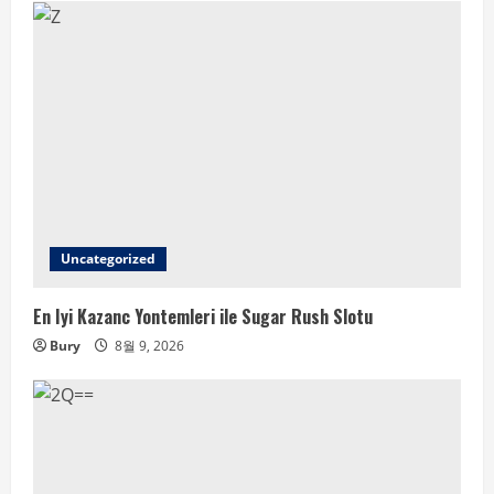
Uncategorized
En Iyi Kazanc Yontemleri ile Sugar Rush Slotu
Bury
8월 9, 2026