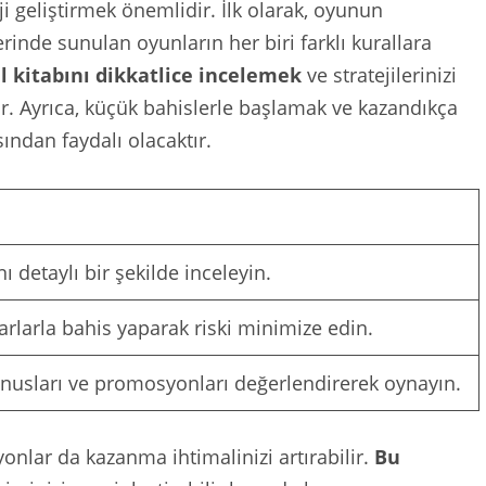
ji geliştirmek önemlidir. İlk olarak, oyunun
erinde sunulan oyunların her biri farklı kurallara
 kitabını dikkatlice incelemek
ve stratejilerinizi
r. Ayrıca, küçük bahislerle başlamak ve kazandıkça
ından faydalı olacaktır.
ı detaylı bir şekilde inceleyin.
arlarla bahis yaparak riski minimize edin.
nusları ve promosyonları değerlendirerek oynayın.
nlar da kazanma ihtimalinizi artırabilir.
Bu