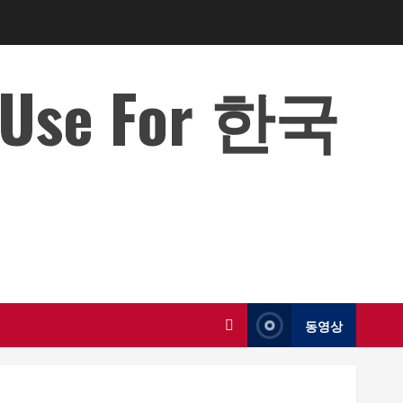
o Use For 한국
동영상