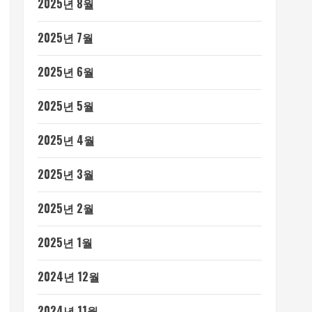
2025년 8월
2025년 7월
2025년 6월
2025년 5월
2025년 4월
2025년 3월
2025년 2월
2025년 1월
2024년 12월
2024년 11월