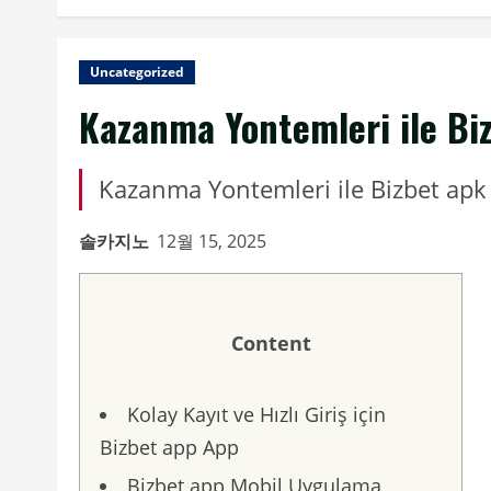
Uncategorized
Kazanma Yontemleri ile Bi
Kazanma Yontemleri ile Bizbet ap
솔카지노
12월 15, 2025
Content
Kolay Kayıt ve Hızlı Giriş için
Bizbet app App
Bizbet app Mobil Uygulama