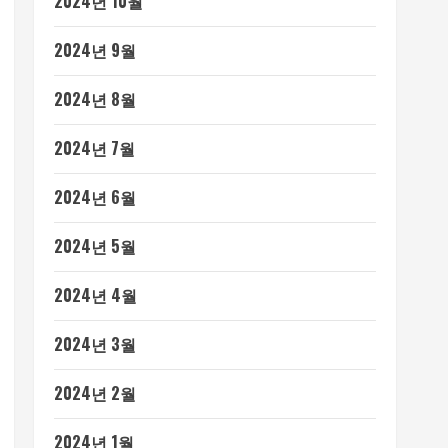
2024년 10월
2024년 9월
2024년 8월
2024년 7월
2024년 6월
2024년 5월
2024년 4월
2024년 3월
2024년 2월
2024년 1월