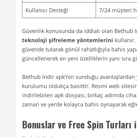
Kullanıcı Desteği
7/24 müşteri hi
Güvenlik konusunda da iddialı olan Bethub Ind
teknoloji şifreleme yöntemlerini
kullanır. 
güvende tutarak gönül rahatlığıyla bahis yapa
güncellenerek en yeni özelliklerin yanı sıra g
Bethub Indir apk’nin sunduğu avantajlardan 
kurulumu oldukça basittir. Resmi web sitesi
indirilebilen apk dosyası, birkaç adımda cihaza
zaman ve yerde kolayca bahis oynayarak eğlen
Bonuslar ve Free Spin Turları