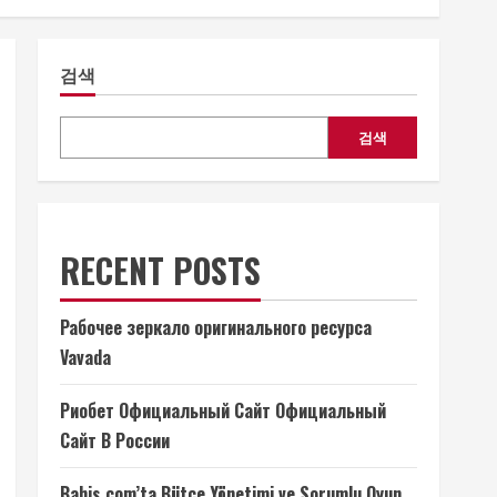
검색
검색
RECENT POSTS
Рабочее зеркало оригинального ресурса
Vavada
Риобет Официальный Сайт Официальный
Сайт В России
Bahis.com’ta Bütçe Yönetimi ve Sorumlu Oyun