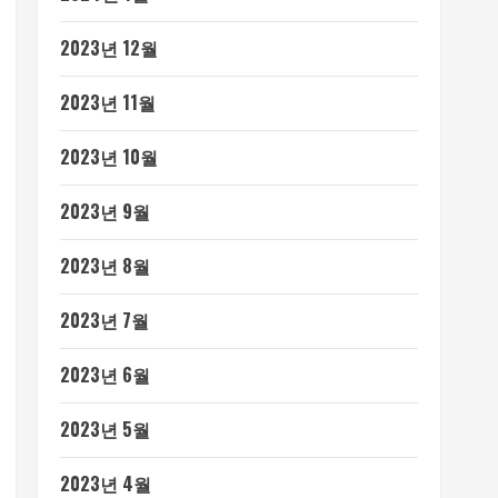
2023년 12월
2023년 11월
2023년 10월
2023년 9월
2023년 8월
2023년 7월
2023년 6월
2023년 5월
2023년 4월