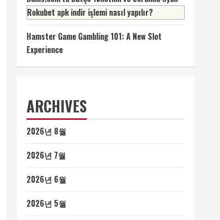
Rokubet apk indir işlemi nasıl yapılır?
Hamster Game Gambling 101: A New Slot
Experience
ARCHIVES
2026년 8월
2026년 7월
2026년 6월
2026년 5월