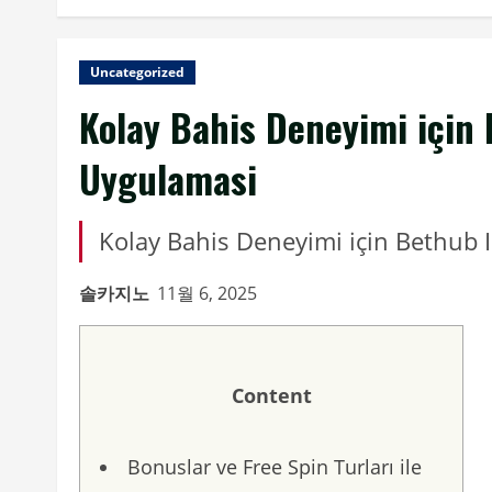
Uncategorized
Kolay Bahis Deneyimi için 
Uygulamasi
Kolay Bahis Deneyimi için Bethub 
솔카지노
11월 6, 2025
Content
Bonuslar ve Free Spin Turları ile