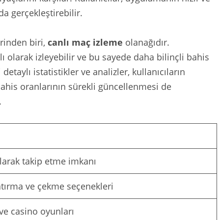
a gerçekleştirebilir.
erinden biri,
canlı maç izleme
olanağıdır.
lı olarak izleyebilir ve bu sayede daha bilinçli bahis
detaylı istatistikler ve analizler, kullanıcıların
 Bahis oranlarının sürekli güncellenmesi de
.
olarak takip etme imkanı
atırma ve çekme seçenekleri
 ve casino oyunları