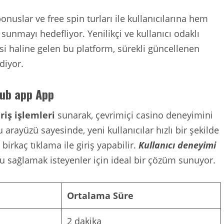
uslar ve free spin turları ile kullanıcılarına hem
unmayı hedefliyor. Yenilikçi ve kullanıcı odaklı
si haline gelen bu platform, sürekli güncellenen
diyor.
thub app App
riş işlemleri
sunarak, çevrimiçi casino deneyimini
u arayüzü sayesinde, yeni kullanıcılar hızlı bir şekilde
birkaç tıklama ile giriş yapabilir.
Kullanıcı deneyimi
u sağlamak isteyenler için ideal bir çözüm sunuyor.
Ortalama Süre
2 dakika