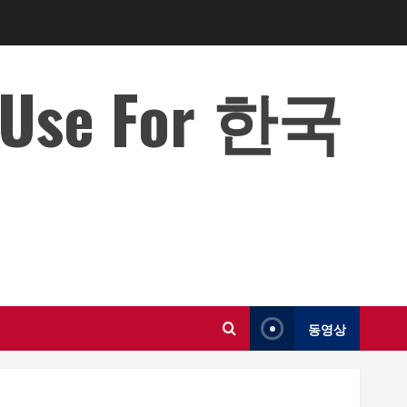
o Use For 한국
동영상