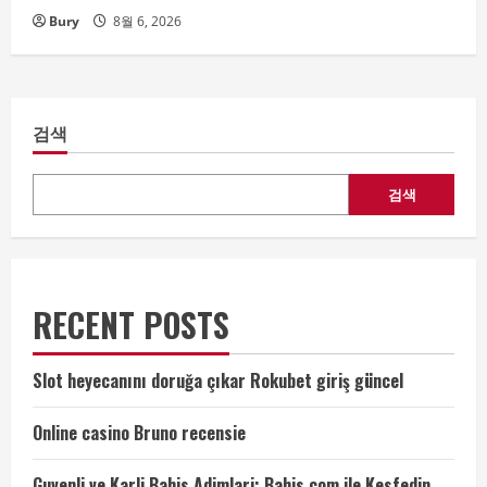
Bury
8월 6, 2026
검색
검색
RECENT POSTS
Slot heyecanını doruğa çıkar Rokubet giriş güncel
Online casino Bruno recensie
Guvenli ve Karli Bahis Adimlari: Bahis com ile Kesfedin