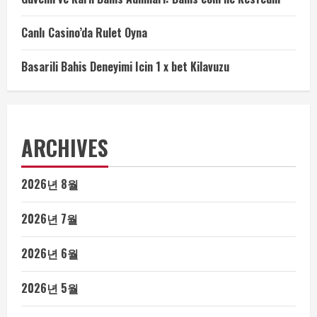
Canlı Casino’da Rulet Oyna
Basarili Bahis Deneyimi Icin 1 x bet Kilavuzu
ARCHIVES
2026년 8월
2026년 7월
2026년 6월
2026년 5월