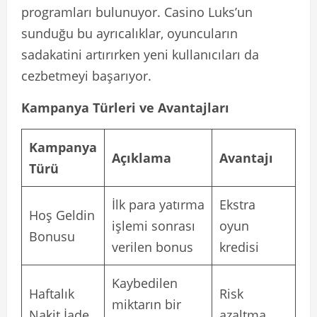
programları bulunuyor. Casino Luks’un
sunduğu bu ayrıcalıklar, oyuncuların
sadakatini artırırken yeni kullanıcıları da
cezbetmeyi başarıyor.
Kampanya Türleri ve Avantajları
Kampanya
Açıklama
Avantajı
Türü
İlk para yatırma
Ekstra
Hoş Geldin
işlemi sonrası
oyun
Bonusu
verilen bonus
kredisi
Kaybedilen
Haftalık
Risk
miktarın bir
Nakit İade
azaltma