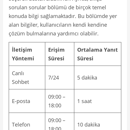
sorulan sorular bölümü de birçok temel
konuda bilgi sağlamaktadır. Bu bölümde yer
alan bilgiler, kullanıcıların kendi kendine
çözüm bulmalarına yardımcı olabilir.
İletişim
Erişim
Ortalama Yanıt
Yöntemi
Süresi
Süresi
Canlı
7/24
5 dakika
Sohbet
09:00 –
E-posta
1 saat
18:00
09:00 –
Telefon
10 dakika
18:00