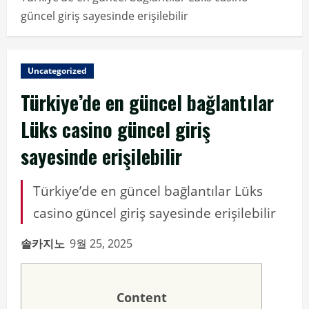
güncel giriş sayesinde erişilebilir
Uncategorized
Türkiye’de en güncel bağlantılar
Lüks casino güncel giriş
sayesinde erişilebilir
Türkiye’de en güncel bağlantılar Lüks
casino güncel giriş sayesinde erişilebilir
솔카지노
9월 25, 2025
Content