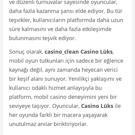
ve düzenli turnuvalar sayesinde oyuncular,
daha fazla kazanma şansı elde ediyor. Bu tür
teşvikler, kullanıcıların platformda daha uzun
süre kalmasını ve daha fazla etkileşimde
bulunmasını teşvik ediyor.
Sonuç olarak,
casino_clean Casino Lüks
,
mobil oyun tutkunları için sadece bir eğlence
kaynağı değil, aynı zamanda heyecan verici
bir keşif alanı sunuyor. Yenilikçi yaklaşımı ve
kullanıcı odaklı hizmet anlayışıyla bu
platform, mobil casino deneyimini yeni bir
seviyeye taşıyor. Oyuncular,
Casino Lüks
ile
her oyunda farklı bir macera yaşayarak
unutulmaz anılar biriktiriyorlar.