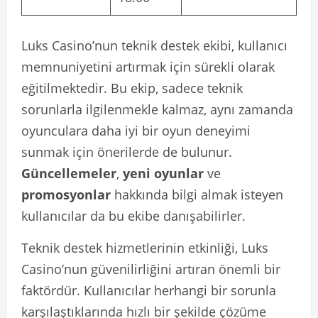
Luks Casino’nun teknik destek ekibi, kullanıcı
memnuniyetini artırmak için sürekli olarak
eğitilmektedir. Bu ekip, sadece teknik
sorunlarla ilgilenmekle kalmaz, aynı zamanda
oyunculara daha iyi bir oyun deneyimi
sunmak için önerilerde de bulunur.
Güncellemeler
,
yeni oyunlar
ve
promosyonlar
hakkında bilgi almak isteyen
kullanıcılar da bu ekibe danışabilirler.
Teknik destek hizmetlerinin etkinliği, Luks
Casino’nun güvenilirliğini artıran önemli bir
faktördür. Kullanıcılar herhangi bir sorunla
karşılaştıklarında hızlı bir şekilde çözüme