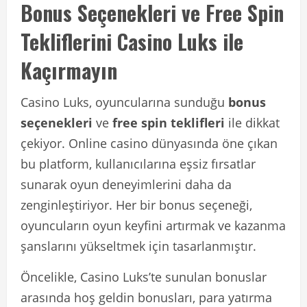
Bonus Seçenekleri ve Free Spin
Tekliflerini Casino Luks ile
Kaçırmayın
Casino Luks, oyuncularına sunduğu
bonus
seçenekleri
ve
free spin teklifleri
ile dikkat
çekiyor. Online casino dünyasında öne çıkan
bu platform, kullanıcılarına eşsiz fırsatlar
sunarak oyun deneyimlerini daha da
zenginleştiriyor. Her bir bonus seçeneği,
oyuncuların oyun keyfini artırmak ve kazanma
şanslarını yükseltmek için tasarlanmıştır.
Öncelikle, Casino Luks’te sunulan bonuslar
arasında hoş geldin bonusları, para yatırma