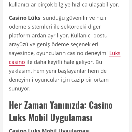
kullanıcılar birçok bilgiye hızlıca ulaşabiliyor.
Casino Lüks
, sunduğu güvenilir ve hızlı
ödeme sistemleri ile sektördeki diğer
platformlardan ayrılıyor. Kullanıcı dostu
arayüzü ve geniş ödeme seçenekleri
sayesinde, oyuncuların casino deneyimi
Luks
casino
ile daha keyifli hale geliyor. Bu
yaklaşım, hem yeni başlayanlar hem de
deneyimli oyuncular için cazip bir ortam
sunuyor.
Her Zaman Yanınızda: Casino
Luks Mobil Uygulaması
Casino Luks Mobil Uygulaması
,