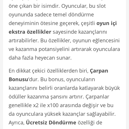
öne çıkan bir isimdir. Oyuncular, bu slot
oyununda sadece temel döndürme
deneyiminin ötesine geçerek, çeşitli
oyun içi
ekstra özellikler
sayesinde kazançlarını
artırabilirler. Bu özellikler, oyunun eğlencesini
ve kazanma potansiyelini artırarak oyunculara
daha fazla heyecan sunar.
En dikkat çekici özelliklerden biri,
Çarpan
Bonusu
‘dur. Bu bonus, oyuncuların
kazançlarını belirli oranlarda katlayarak büyük
ödüller kazanma şansını artırır. Çarpanlar
genellikle x2 ile x100 arasında değişir ve bu
da oyunculara yüksek kazançlar sağlayabilir.
Ayrıca,
Ücretsiz Döndürme
özelliği de