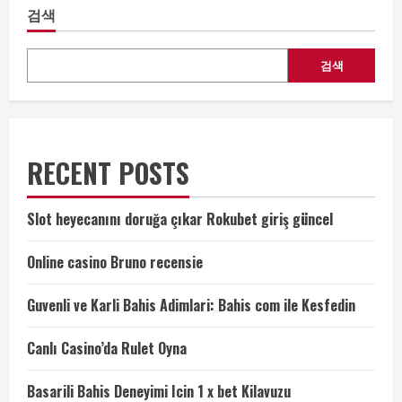
검색
검색
RECENT POSTS
Slot heyecanını doruğa çıkar Rokubet giriş güncel
Online casino Bruno recensie
Guvenli ve Karli Bahis Adimlari: Bahis com ile Kesfedin
Canlı Casino’da Rulet Oyna
Basarili Bahis Deneyimi Icin 1 x bet Kilavuzu