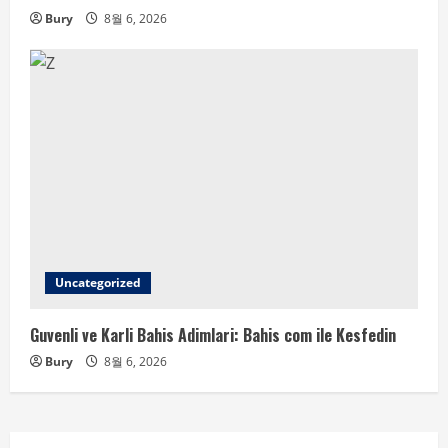
Bury
8월 6, 2026
Uncategorized
Guvenli ve Karli Bahis Adimlari: Bahis com ile Kesfedin
Bury
8월 6, 2026