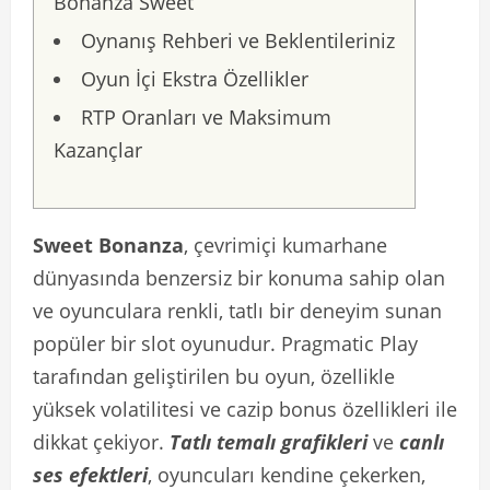
Bonanza Sweet
Oynanış Rehberi ve Beklentileriniz
Oyun İçi Ekstra Özellikler
RTP Oranları ve Maksimum
Kazançlar
Sweet Bonanza
, çevrimiçi kumarhane
dünyasında benzersiz bir konuma sahip olan
ve oyunculara renkli, tatlı bir deneyim sunan
popüler bir slot oyunudur. Pragmatic Play
tarafından geliştirilen bu oyun, özellikle
yüksek volatilitesi ve cazip bonus özellikleri ile
dikkat çekiyor.
Tatlı temalı grafikleri
ve
canlı
ses efektleri
, oyuncuları kendine çekerken,