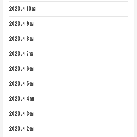
2023년 10월
2023년 9월
2023년 8월
2023년 7월
2023년 6월
2023년 5월
2023년 4월
2023년 3월
2023년 2월