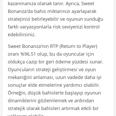
kazanmanıza olanak tanır. Ayrıca, Sweet
Bonanza’da bahis miktarınızı ayarlayarak
stratejinizi belirleyebilir ve oyunun sunduğu
farklı varyasyonlarla risk seviyenizi kontrol
edebilirsiniz.
Sweet Bonanza’nın RTP (Return to Player)
oranı %96.51 olup, bu da oyuncular için
oldukça cazip bir geri ödeme yüzdesi sunar.
Oyuncuların strateji geliştirmesi ve oyun
mekaniğini anlaması, uzun vadede daha iyi
sonuçlar elde etmelerine yardımcı olabilir.
Örneğin, düşük bahislerle başlayıp oyunun
dinamiklerini gözlemlemek ve ardından
stratejik olarak bahisleri artırmak etkili bir