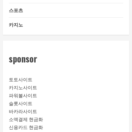
스포츠
카지노
sponsor
토토사이트
카지노사이트
파워볼사이트
슬롯사이트
바카라사이트
소액결제 현금화
신용카드 현금화