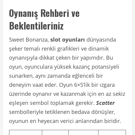
Oynanış Rehberi ve
Beklentileriniz
Sweet Bonanza,
slot oyunları
dünyasında
şeker temalı renkli grafikleri ve dinamik
oynanışıyla dikkat çeken bir yapımdır. Bu
oyun, oyunculara yüksek kazanç potansiyeli
sunarken, aynı zamanda eğlenceli bir
deneyim vaat eder. Oyun 6×5’lik bir ızgara
üzerinde oynanır ve kazanmak için en az sekiz
eşleşen sembol toplamak gerekir.
Scatter
sembolleriyle tetiklenen bedava dönüşler,
oyunun en heyecan verici anlarından biridir.