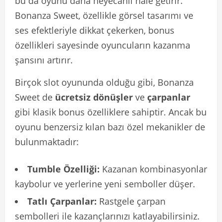
bu da oyunu daha heyecanlı hale getirir.
Bonanza Sweet, özellikle görsel tasarımı ve
ses efektleriyle dikkat çekerken, bonus
özellikleri sayesinde oyuncuların kazanma
şansını artırır.
Birçok slot oyununda olduğu gibi, Bonanza
Sweet de
ücretsiz dönüşler
ve
çarpanlar
gibi klasik bonus özelliklere sahiptir. Ancak bu
oyunu benzersiz kılan bazı özel mekanikler de
bulunmaktadır:
Tumble Özelliği:
Kazanan kombinasyonlar
kaybolur ve yerlerine yeni semboller düşer.
Tatlı Çarpanlar:
Rastgele çarpan
sembolleri ile kazançlarınızı katlayabilirsiniz.