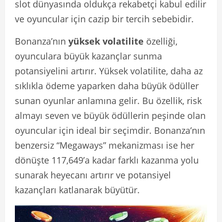
slot dünyasında oldukça rekabetçi kabul edilir
ve oyuncular için cazip bir tercih sebebidir.
Bonanza’nın
yüksek volatilite
özelliği,
oyunculara büyük kazançlar sunma
potansiyelini artırır. Yüksek volatilite, daha az
sıklıkla ödeme yaparken daha büyük ödüller
sunan oyunlar anlamına gelir. Bu özellik, risk
almayı seven ve büyük ödüllerin peşinde olan
oyuncular için ideal bir seçimdir. Bonanza’nın
benzersiz “Megaways” mekanizması ise her
dönüşte 117,649’a kadar farklı kazanma yolu
sunarak heyecanı artırır ve potansiyel
kazançları katlanarak büyütür.