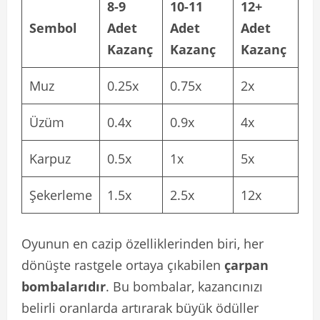
8-9
10-11
12+
Sembol
Adet
Adet
Adet
Kazanç
Kazanç
Kazanç
Muz
0.25x
0.75x
2x
Üzüm
0.4x
0.9x
4x
Karpuz
0.5x
1x
5x
Şekerleme
1.5x
2.5x
12x
Oyunun en cazip özelliklerinden biri, her
dönüşte rastgele ortaya çıkabilen
çarpan
bombalarıdır
. Bu bombalar, kazancınızı
belirli oranlarda artırarak büyük ödüller