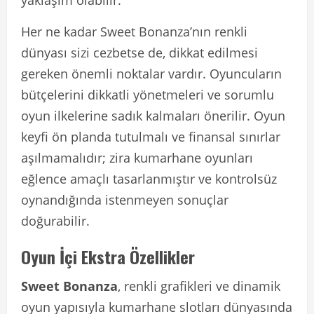
yaklaşım olabilir.
Her ne kadar Sweet Bonanza’nın renkli
dünyası sizi cezbetse de, dikkat edilmesi
gereken önemli noktalar vardır. Oyuncuların
bütçelerini dikkatli yönetmeleri ve sorumlu
oyun ilkelerine sadık kalmaları önerilir. Oyun
keyfi ön planda tutulmalı ve finansal sınırlar
aşılmamalıdır; zira kumarhane oyunları
eğlence amaçlı tasarlanmıştır ve kontrolsüz
oynandığında istenmeyen sonuçlar
doğurabilir.
Oyun İçi Ekstra Özellikler
Sweet Bonanza
, renkli grafikleri ve dinamik
oyun yapısıyla kumarhane slotları dünyasında