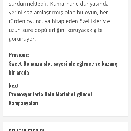
sürdürmektedir. Kumarhane dünyasında
yerini sağlamlaştırmış olan bu oyun, her
türden oyuncuya hitap eden özellikleriyle
uzun süre popülerliğini koruyacak gibi
görünüyor.
C
Previous:
Sweet Bonanza slot sayesinde eğlence ve kazanç
o
bir arada
n
Next:
t
Promosyonlarla Dolu Mariobet güncel
i
Kampanyaları
n
u