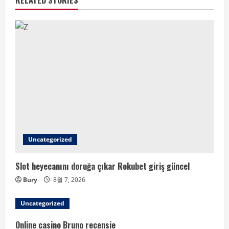
RELATED STORIES
e
R
e
a
d
i
Uncategorized
n
g
Slot heyecanını doruğa çıkar Rokubet giriş güncel
Bury
8월 7, 2026
Uncategorized
Online casino Bruno recensie