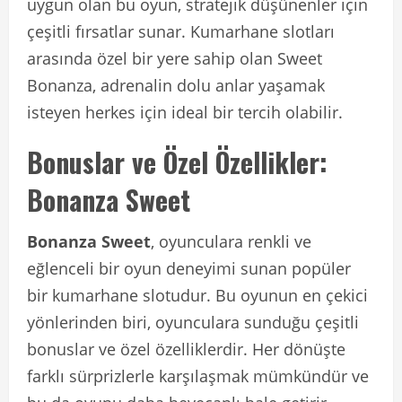
uygun olan bu oyun, stratejik düşünenler için
çeşitli fırsatlar sunar. Kumarhane slotları
arasında özel bir yere sahip olan Sweet
Bonanza, adrenalin dolu anlar yaşamak
isteyen herkes için ideal bir tercih olabilir.
Bonuslar ve Özel Özellikler:
Bonanza Sweet
Bonanza Sweet
, oyunculara renkli ve
eğlenceli bir oyun deneyimi sunan popüler
bir kumarhane slotudur. Bu oyunun en çekici
yönlerinden biri, oyunculara sunduğu çeşitli
bonuslar ve özel özelliklerdir. Her dönüşte
farklı sürprizlerle karşılaşmak mümkündür ve