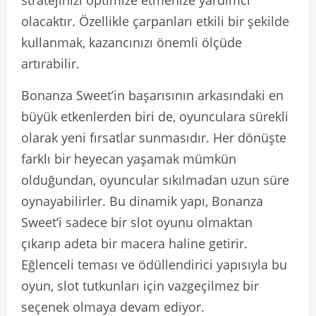
stratejinizi optimize etmenize yardımcı
olacaktır. Özellikle çarpanları etkili bir şekilde
kullanmak, kazancınızı önemli ölçüde
artırabilir.
Bonanza Sweet’in başarısının arkasındaki en
büyük etkenlerden biri de, oyunculara sürekli
olarak yeni fırsatlar sunmasıdır. Her dönüşte
farklı bir heyecan yaşamak mümkün
olduğundan, oyuncular sıkılmadan uzun süre
oynayabilirler. Bu dinamik yapı, Bonanza
Sweet’i sadece bir slot oyunu olmaktan
çıkarıp adeta bir macera haline getirir.
Eğlenceli teması ve ödüllendirici yapısıyla bu
oyun, slot tutkunları için vazgeçilmez bir
seçenek olmaya devam ediyor.