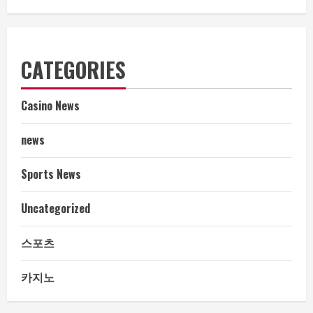
CATEGORIES
Casino News
news
Sports News
Uncategorized
스포츠
카지노