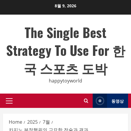
Skip
8월 9, 2026
to
content
The Single Best
Strategy To Use For 한
국 스포츠 도박
happytoyworld
동영상
Primary
Menu
Home
2025
7월
카지노 부정행위의 교묘한 전술과 결과