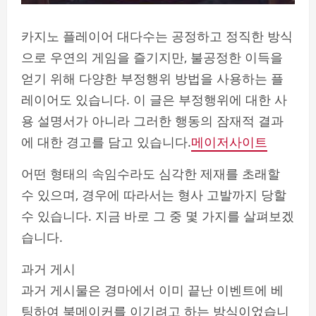
카지노 플레이어 대다수는 공정하고 정직한 방식
으로 우연의 게임을 즐기지만, 불공정한 이득을
얻기 위해 다양한 부정행위 방법을 사용하는 플
레이어도 있습니다. 이 글은 부정행위에 대한 사
용 설명서가 아니라 그러한 행동의 잠재적 결과
에 대한 경고를 담고 있습니다.
메이저사이트
어떤 형태의 속임수라도 심각한 제재를 초래할
수 있으며, 경우에 따라서는 형사 고발까지 당할
수 있습니다. 지금 바로 그 중 몇 가지를 살펴보겠
습니다.
과거 게시
과거 게시물은 경마에서 이미 끝난 이벤트에 베
팅하여 북메이커를 이기려고 하는 방식이었습니