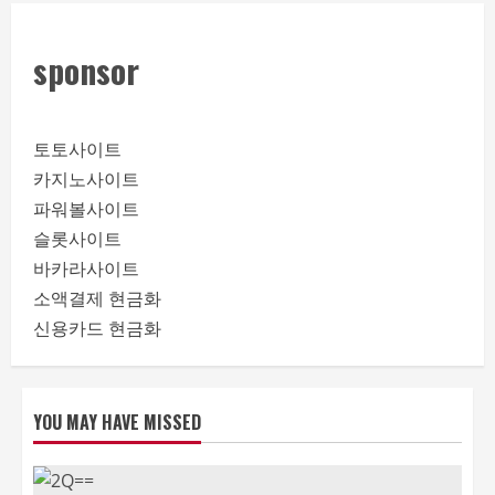
sponsor
토토사이트
카지노사이트
파워볼사이트
슬롯사이트
바카라사이트
소액결제 현금화
신용카드 현금화
YOU MAY HAVE MISSED