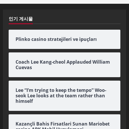
인기 게시물
Plinko casino stratejileri ve ipuçları
Coach Lee Kang-cheol Applauded William
Cuevas
Lee “I’m trying to keep the tempo” Woo-
seok Lee looks at the team rather than
himself
Kazançli Bahis Firsatlari Sunan Mariobet