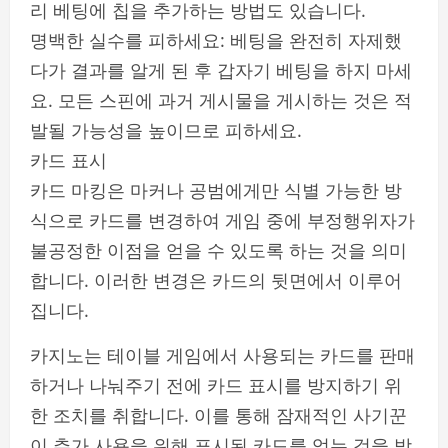
리 베팅에 칩을 추가하는 방법도 있습니다.
명백한 실수를 피하세요: 베팅을 완전히 자제했
다가 결과를 알게 된 후 갑자기 베팅을 하지 마세
요. 모든 스핀에 과거 게시물을 게시하는 것은 적
발될 가능성을 높이므로 피하세요.
카드 표시
카드 마킹은 마커나 공범에게만 식별 가능한 방
식으로 카드를 변경하여 게임 중에 부정행위자가
불공정한 이점을 얻을 수 있도록 하는 것을 의미
합니다. 이러한 변경은 카드의 뒷면에서 이루어
집니다.
카지노는 테이블 게임에서 사용되는 카드를 판매
하거나 나눠주기 전에 카드 표시를 방지하기 위
한 조치를 취합니다. 이를 통해 잠재적인 사기꾼
이 추가 사용을 위해 표시된 카드를 얻는 것을 방