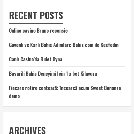
RECENT POSTS
Online casino Bruno recensie
Guvenli ve Karli Bahis Adimlari: Bahis com ile Kesfedin
Canlı Casino’da Rulet Oyna
Basarili Bahis Deneyimi Icin 1 x bet Kilavuzu
Fiecare rotire contează: încearcă acum Sweet Bonanza
demo
ARCHIVES