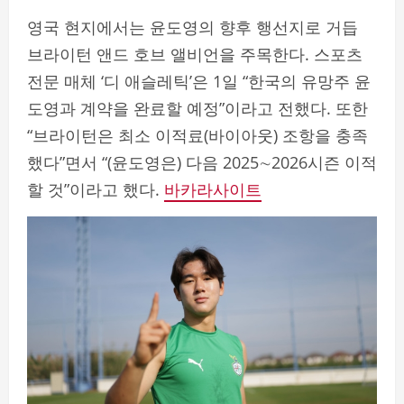
영국 현지에서는 윤도영의 향후 행선지로 거듭
브라이턴 앤드 호브 앨비언을 주목한다. 스포츠
전문 매체 ‘디 애슬레틱’은 1일 “한국의 유망주 윤
도영과 계약을 완료할 예정”이라고 전했다. 또한
“브라이턴은 최소 이적료(바이아웃) 조항을 충족
했다”면서 “(윤도영은) 다음 2025∼2026시즌 이적
할 것”이라고 했다.
바카라사이트