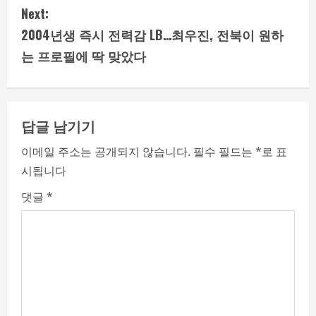
n
Next:
t
2004년생 즉시 전력감 LB…최우진, 전북이 원하
i
는 프로필에 딱 맞았다
n
u
답글 남기기
e
이메일 주소는 공개되지 않습니다.
필수 필드는
*
로 표
시됩니다
R
댓글
*
e
a
d
i