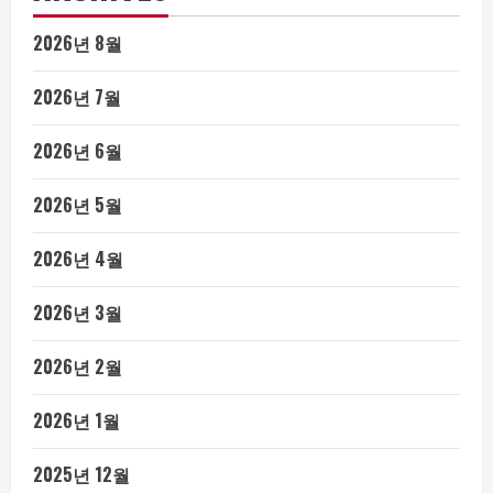
2026년 8월
2026년 7월
2026년 6월
2026년 5월
2026년 4월
2026년 3월
2026년 2월
2026년 1월
2025년 12월