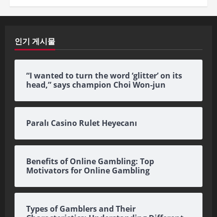
인기 게시물
“I wanted to turn the word ‘glitter’ on its
head,” says champion Choi Won-jun
Paralı Casino Rulet Heyecanı
Benefits of Online Gambling: Top
Motivators for Online Gambling
Types of Gamblers and Their