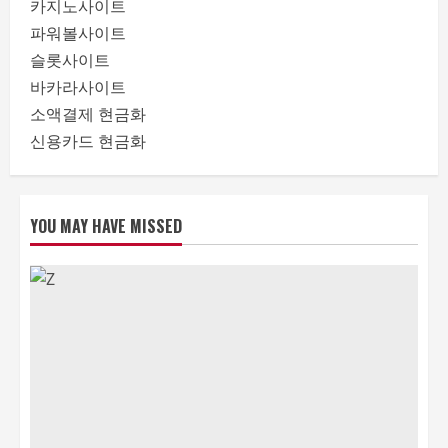
카지노사이트
파워볼사이트
슬롯사이트
바카라사이트
소액결제 현금화
신용카드 현금화
YOU MAY HAVE MISSED