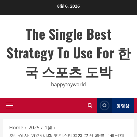
Skip
8월 6, 2026
to
content
The Single Best
Strategy To Use For 한
국 스포츠 도박
happytoyworld
동영상
Primary
Menu
Home
2025
1월
충남아산, 2025시즌 코칭스태프진 구성 완료…’배성재