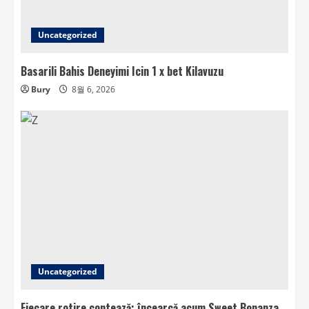
Uncategorized
Basarili Bahis Deneyimi Icin 1 x bet Kilavuzu
Bury
8월 6, 2026
Uncategorized
Fiecare rotire contează: încearcă acum Sweet Bonanza