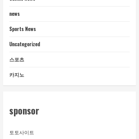
news
Sports News
Uncategorized
스포츠
카지노
sponsor
토토사이트