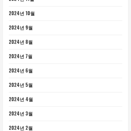
2024년 10월
2024년 9월
2024년 8월
2024년 7월
2024년 6월
2024년 5월
2024년 4월
2024년 3월
2024년 2월