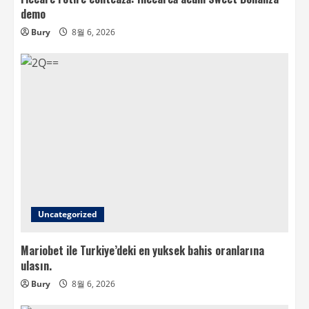
demo
Bury
8월 6, 2026
Uncategorized
Mariobet ile Turkiye’deki en yuksek bahis oranlarına
ulasın.
Bury
8월 6, 2026