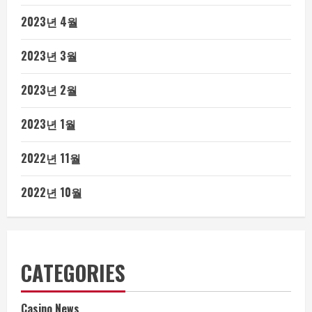
2023년 4월
2023년 3월
2023년 2월
2023년 1월
2022년 11월
2022년 10월
CATEGORIES
Casino News