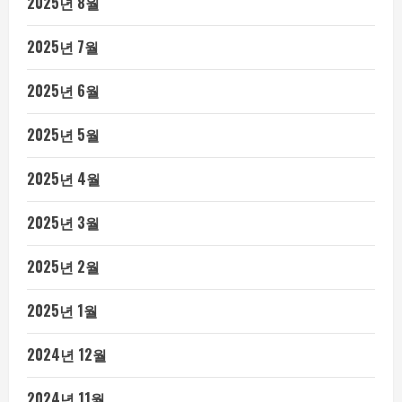
2025년 8월
2025년 7월
2025년 6월
2025년 5월
2025년 4월
2025년 3월
2025년 2월
2025년 1월
2024년 12월
2024년 11월