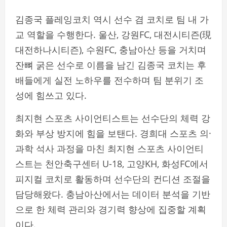
김종국 플레잉코치 역시 선수 겸 코치로 팀 내 가
교 역할을 수행한다. 울산, 강원FC, 대전시티즌(現
대전하나시티즌), 수원FC, 충남아산 등을 거치며
잔뼈 굵은 선수로 이름을 남긴 김종국 코치는 후
배들에게 실전 노하우를 전수하며 팀 분위기 조
성에 힘쓰고 있다.
최지현 스포츠 사이언티스트는 선수단의 체력 강
화와 부상 방지에 힘을 보탠다. 경희대 스포츠 의·
과학 석사 과정을 마친 최지현 스포츠 사이언티
스트는 천안축구센터 U-18, 고양KH, 화성FC에서
피지컬 코치로 활동하며 선수단의 컨디션 조절을
담당해왔다. 충남아산에서는 데이터 분석을 기반
으로 한 체력 관리와 경기력 향상에 집중할 계획
이다.