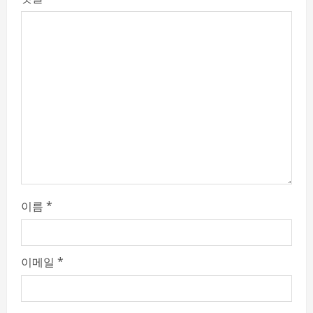
a
d
i
n
g
이름
*
이메일
*