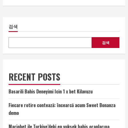
검색
검색
RECENT POSTS
Basarili Bahis Deneyimi Icin 1 x bet Kilavuzu
Fiecare rotire contează: încearcă acum Sweet Bonanza
demo
Mariobet ile Turkiye’deki en yuksek bahis oranlarına