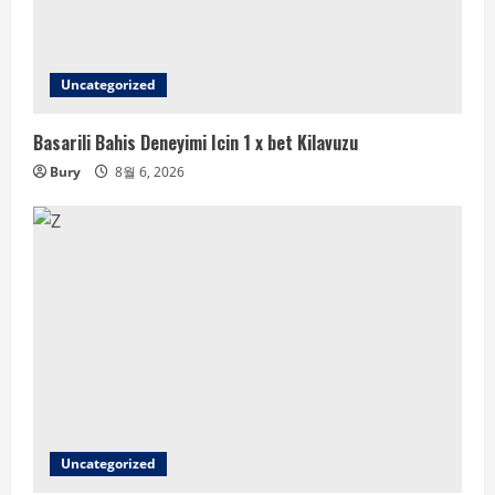
Uncategorized
Basarili Bahis Deneyimi Icin 1 x bet Kilavuzu
Bury
8월 6, 2026
Uncategorized