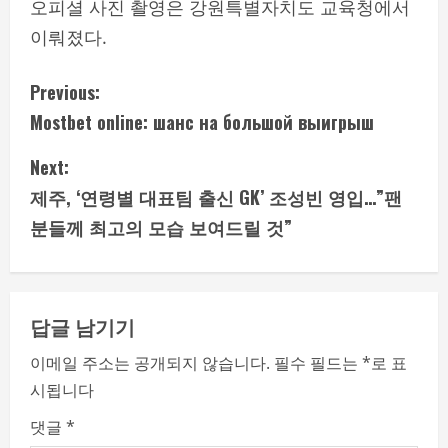
오피셜 사진 촬영은 강원특별자치도 교육청에서
이뤄졌다.
C
Previous:
Mostbet online: шанс на большой выигрыш
o
Next:
n
제주, ‘연령별 대표팀 출신 GK’ 조성빈 영입…”팬
t
분들께 최고의 모습 보여드릴 것”
i
n
답글 남기기
u
이메일 주소는 공개되지 않습니다.
필수 필드는
*
로 표
e
시됩니다
R
댓글
*