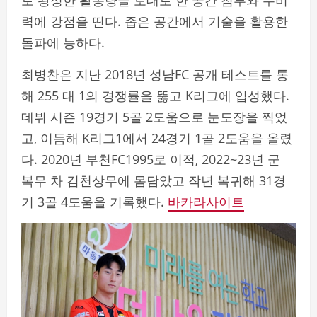
로 왕성한 활동량을 토대로 한 공간 침투와 수비
력에 강점을 띤다. 좁은 공간에서 기술을 활용한
돌파에 능하다.
최병찬은 지난 2018년 성남FC 공개 테스트를 통
해 255 대 1의 경쟁률을 뚫고 K리그에 입성했다.
데뷔 시즌 19경기 5골 2도움으로 눈도장을 찍었
고, 이듬해 K리그1에서 24경기 1골 2도움을 올렸
다. 2020년 부천FC1995로 이적, 2022~23년 군
복무 차 김천상무에 몸담았고 작년 복귀해 31경
기 3골 4도움을 기록했다.
바카라사이트