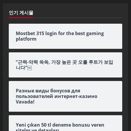
인기 게시물
Mostbet 315 login for the best gaming
platform
“근력-악력 쑥쑥, 가장 높은 곳 오를 루트가 보입
니다”￼
Разные виды бонусов для
пользователей интернет-казино
Vavada!
Yeni çıkan 50 tl deneme bonusu veren
siteler ve detayları