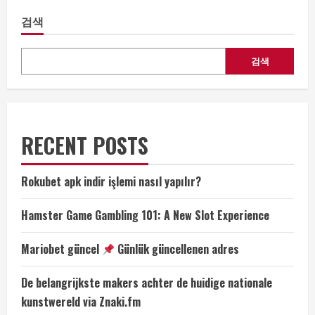
검색
검색
RECENT POSTS
Rokubet apk indir işlemi nasıl yapılır?
Hamster Game Gambling 101: A New Slot Experience
Mariobet güncel
Günlük güncellenen adres
De belangrijkste makers achter de huidige nationale
kunstwereld via Znaki.fm