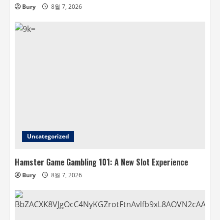
Bury
8월 7, 2026
Uncategorized
Hamster Game Gambling 101: A New Slot Experience
Bury
8월 7, 2026