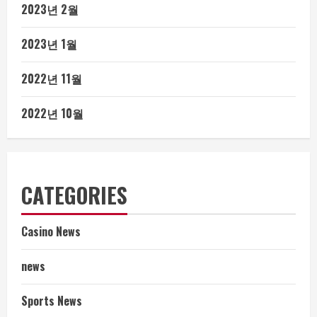
2023년 2월
2023년 1월
2022년 11월
2022년 10월
CATEGORIES
Casino News
news
Sports News