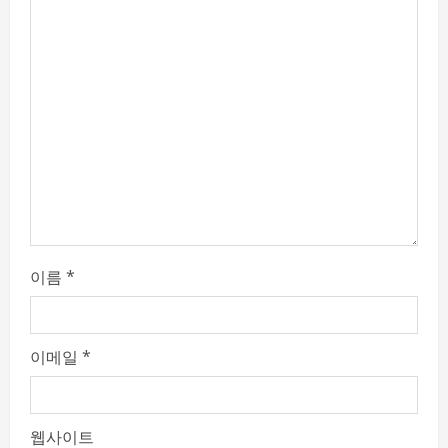
e
a
d
i
n
g
이름
*
이메일
*
웹사이트