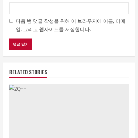
다음 번 댓글 작성을 위해 이 브라우저에 이름, 이메
일, 그리고 웹사이트를 저장합니다.
RELATED STORIES