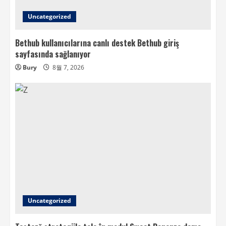
Uncategorized
Bethub kullanıcılarına canlı destek Bethub giriş
sayfasında sağlanıyor
Bury
8월 7, 2026
Uncategorized