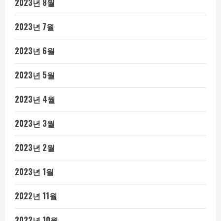
2023년 8월
2023년 7월
2023년 6월
2023년 5월
2023년 4월
2023년 3월
2023년 2월
2023년 1월
2022년 11월
2022년 10월