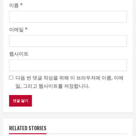
이름
*
이메일
*
웹사이트
다음 번 댓글 작성을 위해 이 브라우저에 이름, 이메
일, 그리고 웹사이트를 저장합니다.
RELATED STORIES