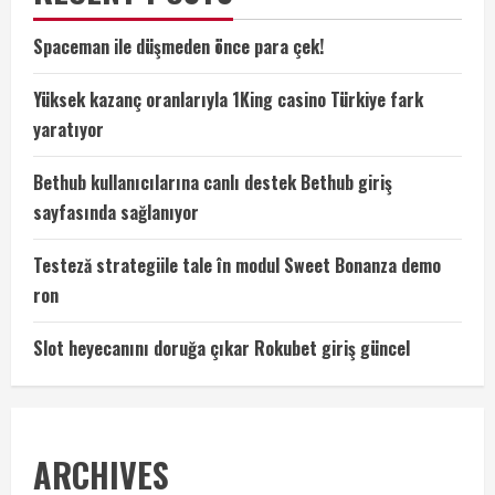
Spaceman ile düşmeden önce para çek!
Yüksek kazanç oranlarıyla 1King casino Türkiye fark
yaratıyor
Bethub kullanıcılarına canlı destek Bethub giriş
sayfasında sağlanıyor
Testeză strategiile tale în modul Sweet Bonanza demo
ron
Slot heyecanını doruğa çıkar Rokubet giriş güncel
ARCHIVES