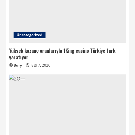
Uncategorized
Yüksek kazanç oranlarıyla 1King casino Türkiye fark
yaratıyor
Bury
8월 7, 2026