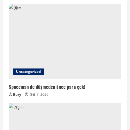
Uncategorized
Spaceman ile düşmeden önce para çek!
Bury
8월 7, 2026