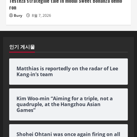
Testeză strategiile tale în modul Sweet Bonanza demo
ron
Bury
8월 7, 2026
인기 게시물
Matthias is reportedly on the radar of Lee
Kang-in’s team
Kim Woo-min “Aiming for a triple, not a
quadruple, at the Hangzhou Asian
Games”
Shohei Ohtani was once again firing on all