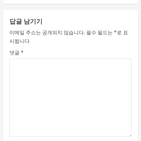
n
u
답글 남기기
e
이메일 주소는 공개되지 않습니다.
필수 필드는
*
로 표
시됩니다
R
댓글
*
e
a
d
i
n
g