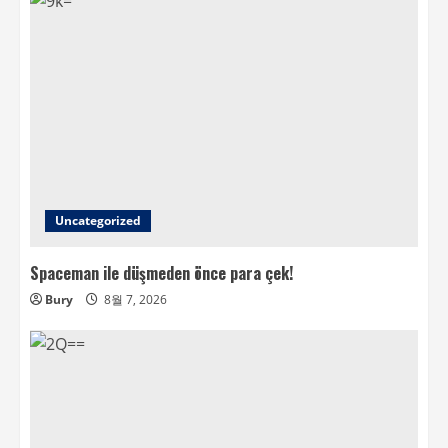
Uncategorized
Spaceman ile düşmeden önce para çek!
Bury
8월 7, 2026