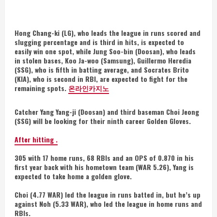
Hong Chang-ki (LG), who leads the league in runs scored and
slugging percentage and is third in hits, is expected to
easily win one spot, while Jung Soo-bin (Doosan), who leads
in stolen bases, Koo Ja-woo (Samsung), Guillermo Heredia
(SSG), who is fifth in batting average, and Socrates Brito
(KIA), who is second in RBI, are expected to fight for the
remaining spots.
온라인카지노
Catcher Yang Yang-ji (Doosan) and third baseman Choi Jeong
(SSG) will be looking for their ninth career Golden Gloves.
After hitting .
305 with 17 home runs, 68 RBIs and an OPS of 0.870 in his
first year back with his hometown team (WAR 5.26), Yang is
expected to take home a golden glove.
Choi (4.77 WAR) led the league in runs batted in, but he’s up
against Noh (5.33 WAR), who led the league in home runs and
RBIs.