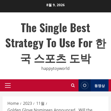
Skip
8월 9, 2026
to
content
The Single Best
Strategy To Use For 한
국 스포츠 도박
happytoyworld
동영상
Primary
Menu
Home
2023
11월
Golden Glove Nominees Announced…Will the