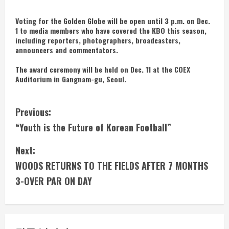
Voting for the Golden Globe will be open until 3 p.m. on Dec.
1 to media members who have covered the KBO this season,
including reporters, photographers, broadcasters,
announcers and commentators.
The award ceremony will be held on Dec. 11 at the COEX
Auditorium in Gangnam-gu, Seoul.
C
Previous:
“Youth is the Future of Korean Football”
o
Next:
n
WOODS RETURNS TO THE FIELDS AFTER 7 MONTHS
t
3-OVER PAR ON DAY
i
n