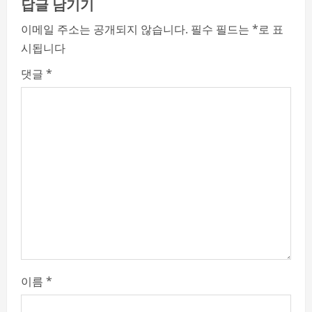
답글 남기기
u
이메일 주소는 공개되지 않습니다.
필수 필드는
*
로 표
e
시됩니다
R
댓글
*
e
a
d
i
n
g
이름
*