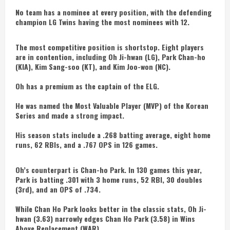
No team has a nominee at every position, with the defending
champion LG Twins having the most nominees with 12.
The most competitive position is shortstop. Eight players
are in contention, including Oh Ji-hwan (LG), Park Chan-ho
(KIA), Kim Sang-soo (KT), and Kim Joo-won (NC).
Oh has a premium as the captain of the ELG.
He was named the Most Valuable Player (MVP) of the Korean
Series and made a strong impact.
His season stats include a .268 batting average, eight home
runs, 62 RBIs, and a .767 OPS in 126 games.
Oh’s counterpart is Chan-ho Park. In 130 games this year,
Park is batting .301 with 3 home runs, 52 RBI, 30 doubles
(3rd), and an OPS of .734.
While Chan Ho Park looks better in the classic stats, Oh Ji-
hwan (3.63) narrowly edges Chan Ho Park (3.58) in Wins
Above Replacement (WAR).