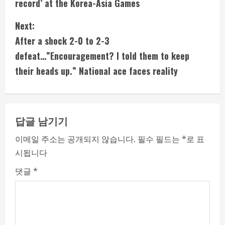
record’ at the Korea-Asia Games
n
Next:
t
After a shock 2-0 to 2-3
i
defeat…”Encouragement? I told them to keep
their heads up.” National ace faces reality
n
u
e
답글 남기기
R
이메일 주소는 공개되지 않습니다.
필수 필드는
*
로 표
시됩니다
e
댓글
*
a
d