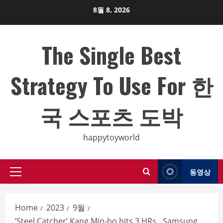
Skip
8월 8, 2026
to
content
The Single Best
Strategy To Use For 한
국 스포츠 도박
happytoyworld
동영상
Primary
Menu
Home
2023
9월
‘Steel Catcher’ Kang Min-ho hits 3 HRs…Samsung