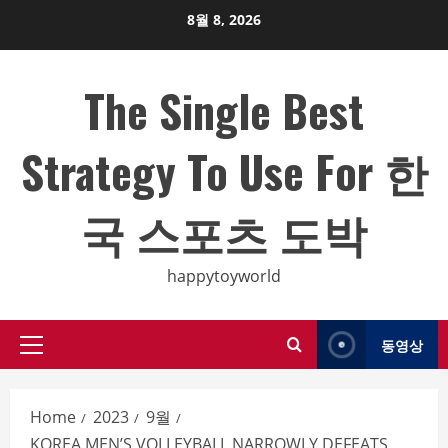
Skip
8월 8, 2026
to
content
The Single Best
Strategy To Use For 한
국 스포츠 도박
happytoyworld
동영상
Primary
Menu
Home
2023
9월
KOREA MEN’S VOLLEYBALL NARROWLY DEFEATS