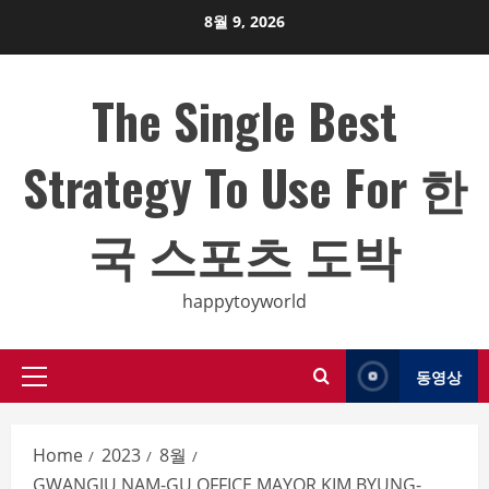
Skip
8월 9, 2026
to
content
The Single Best
Strategy To Use For 한
국 스포츠 도박
happytoyworld
동영상
Primary
Menu
Home
2023
8월
GWANGJU NAM-GU OFFICE MAYOR KIM BYUNG-