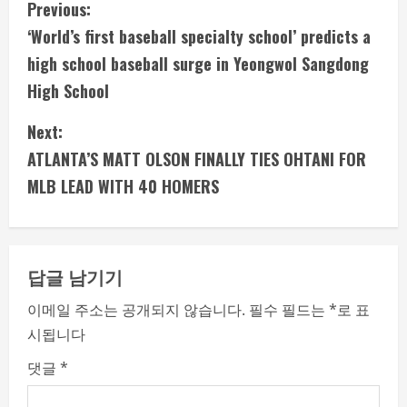
C
Previous:
‘World’s first baseball specialty school’ predicts a
o
high school baseball surge in Yeongwol Sangdong
n
High School
t
Next:
i
ATLANTA’S MATT OLSON FINALLY TIES OHTANI FOR
MLB LEAD WITH 40 HOMERS
n
u
e
답글 남기기
R
이메일 주소는 공개되지 않습니다.
필수 필드는
*
로 표
시됩니다
e
댓글
*
a