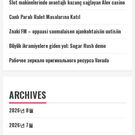
Slot makinelerinde avantajlı kazanç sağlayan Alev casino
Canlı Paralı Rulet Masalarına Katıl
Znaki FM – oppaasi suomalaisen ajankohtaisiin uutisiin
Büyük ikramiyelere giden yol: Sugar Rush demo
Рабочее зеркало оригинального ресурса Vavada
ARCHIVES
2026년 8월
2026년 7월