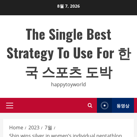
Skip
8월 7, 2026
to
content
The Single Best
Strategy To Use For 한
국 스포츠 도박
happytoyworld
동영상
Primary
Menu
Home
2023
7월
Shin wins silver in women’s individual pentathlon