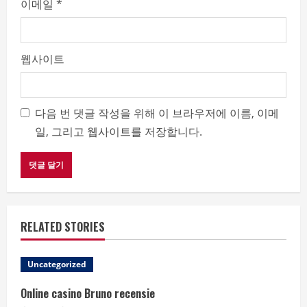
이메일
*
웹사이트
다음 번 댓글 작성을 위해 이 브라우저에 이름, 이메
일, 그리고 웹사이트를 저장합니다.
RELATED STORIES
Uncategorized
Online casino Bruno recensie