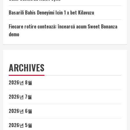
Basarili Bahis Deneyimi Icin 1 x bet Kilavuzu
Fiecare rotire contează: încearcă acum Sweet Bonanza
demo
ARCHIVES
2026년 8월
2026년 7월
2026년 6월
2026년 5월