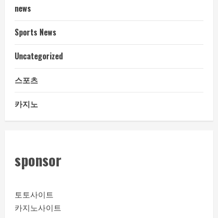
news
Sports News
Uncategorized
스포츠
카지노
sponsor
토토사이트
카지노사이트