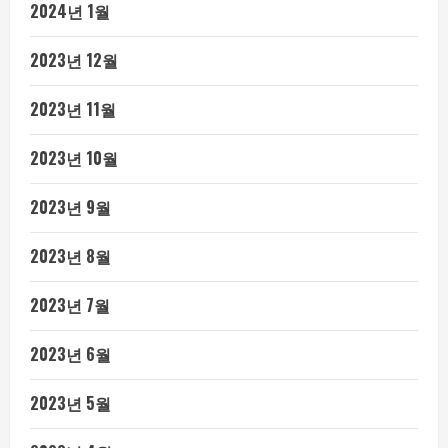
2024년 1월
2023년 12월
2023년 11월
2023년 10월
2023년 9월
2023년 8월
2023년 7월
2023년 6월
2023년 5월