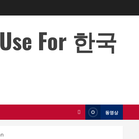
o Use For 한국
동영상
an