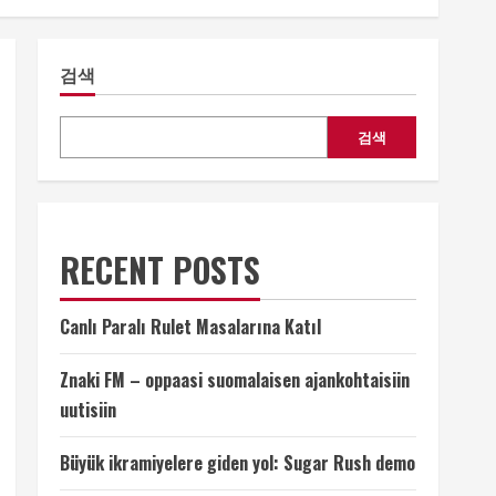
검색
검색
RECENT POSTS
Canlı Paralı Rulet Masalarına Katıl
Znaki FM – oppaasi suomalaisen ajankohtaisiin
uutisiin
Büyük ikramiyelere giden yol: Sugar Rush demo