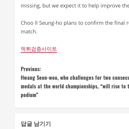
missing, but we expect it to help improve the
Choo Il Seung-ho plans to confirm the final
match.
먹튀검증사이트
C
Previous:
Hwang Seon-woo, who challenges for two consec
o
medals at the world championships, “will rise to 
n
podium”
t
i
답글 남기기