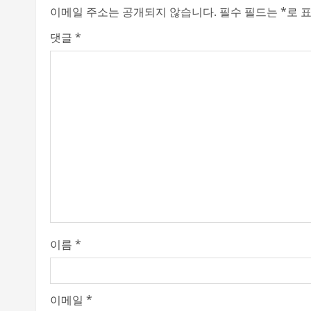
n
이메일 주소는 공개되지 않습니다.
필수 필드는
*
로 
u
댓글
*
e
R
e
a
d
i
n
이름
*
g
이메일
*