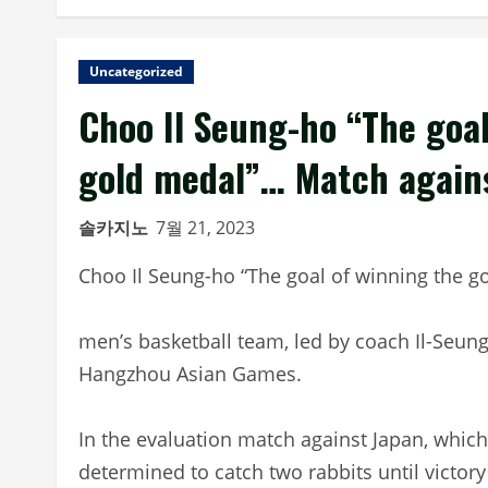
Uncategorized
Choo Il Seung-ho “The goa
gold medal”… Match again
솔카지노
7월 21, 2023
Choo Il Seung-ho “The goal of winning the 
men’s basketball team, led by coach Il-Seung
Hangzhou Asian Games.
In the evaluation match against Japan, which
determined to catch two rabbits until victory