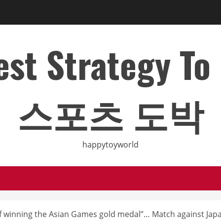
Best Strategy T
스포츠 도박
happytoyworld
of winning the Asian Games gold medal”… Match against Jap