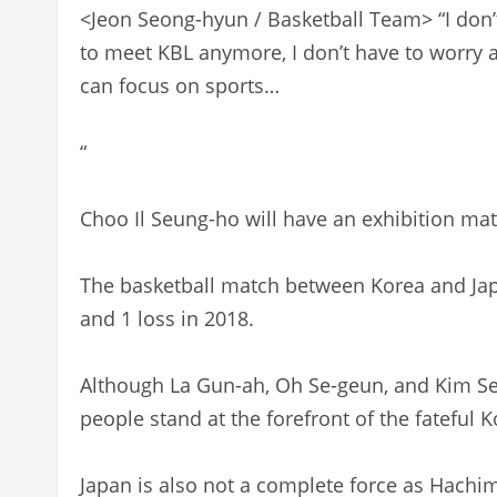
<Jeon Seong-hyun / Basketball Team> “I don’t
to meet KBL anymore, I don’t have to worry 
can focus on sports…
“
Choo Il Seung-ho will have an exhibition mat
The basketball match between Korea and Japan
and 1 loss in 2018.
Although La Gun-ah, Oh Se-geun, and Kim S
people stand at the forefront of the fateful 
Japan is also not a complete force as Hachi