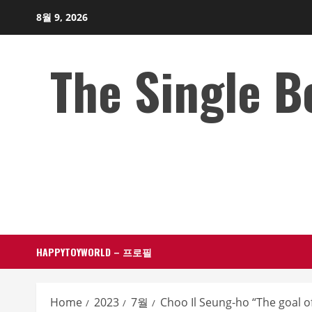
Skip
8월 9, 2026
to
content
The Single 
HAPPYTOYWORLD – 프로필
Home
2023
7월
Choo Il Seung-ho “The goal 