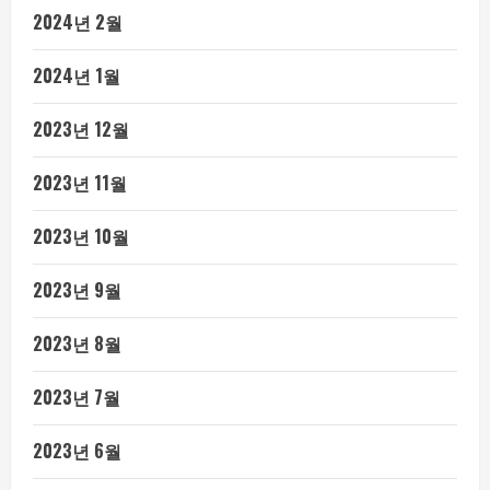
2024년 2월
2024년 1월
2023년 12월
2023년 11월
2023년 10월
2023년 9월
2023년 8월
2023년 7월
2023년 6월