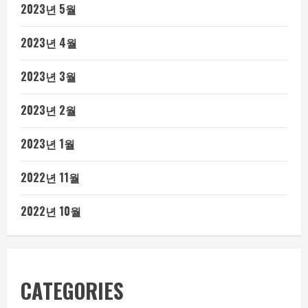
2023년 5월
2023년 4월
2023년 3월
2023년 2월
2023년 1월
2022년 11월
2022년 10월
CATEGORIES