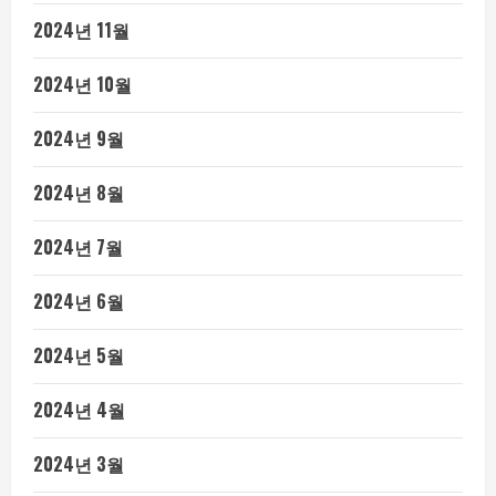
2024년 11월
2024년 10월
2024년 9월
2024년 8월
2024년 7월
2024년 6월
2024년 5월
2024년 4월
2024년 3월