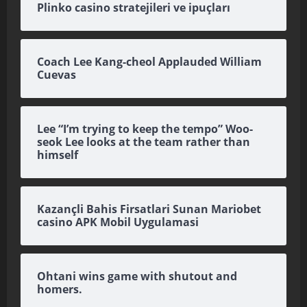
Plinko casino stratejileri ve ipuçları
Coach Lee Kang-cheol Applauded William
Cuevas
Lee “I’m trying to keep the tempo” Woo-
seok Lee looks at the team rather than
himself
Kazançli Bahis Firsatlari Sunan Mariobet
casino APK Mobil Uygulamasi
Ohtani wins game with shutout and
homers.