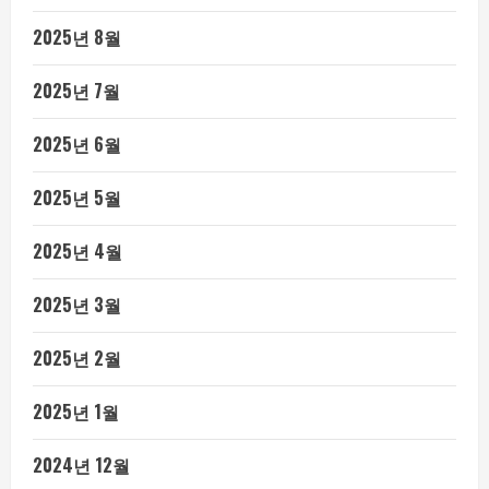
2025년 8월
2025년 7월
2025년 6월
2025년 5월
2025년 4월
2025년 3월
2025년 2월
2025년 1월
2024년 12월