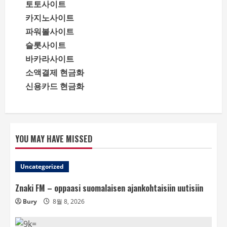
토토사이트
카지노사이트
파워볼사이트
슬롯사이트
바카라사이트
소액결제 현금화
신용카드 현금화
YOU MAY HAVE MISSED
Uncategorized
Znaki FM – oppaasi suomalaisen ajankohtaisiin uutisiin
Bury
8월 8, 2026