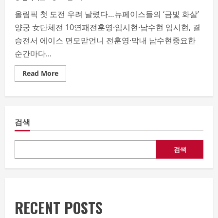
올림픽 첫 도전 우려 날렸다…뉴페이스들의 ‘금빛 화살’
양궁 女단체전 10연패전훈영·임시현·남수현 임시현, 결
승전서 에이스 면모맏언니 전훈영·막내 남수현중요한
순간마다...
Read
Read More
more
about
올
림
픽
첫
검색
도
전
우
려
날
검색
렸
다…
뉴
페
이
스
들
RECENT POSTS
의
‘금
빛