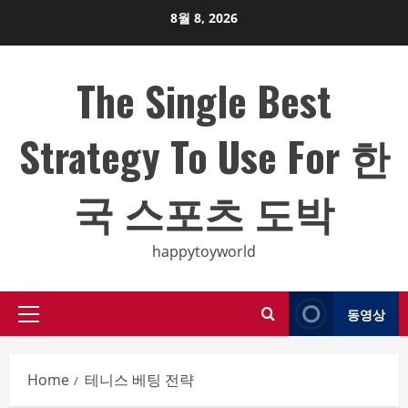
Skip
8월 8, 2026
to
content
The Single Best
Strategy To Use For 한
국 스포츠 도박
happytoyworld
동영상
Primary
Menu
Home
테니스 베팅 전략