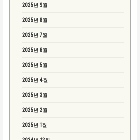
2025년 9월
2025년 8월
2025년 7월
2025년 6월
2025년 5월
2025년 4월
2025년 3월
2025년 2월
2025년 1월
2024년 12월