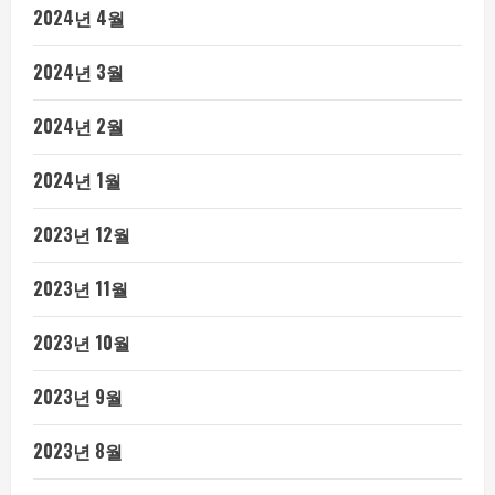
2024년 4월
2024년 3월
2024년 2월
2024년 1월
2023년 12월
2023년 11월
2023년 10월
2023년 9월
2023년 8월