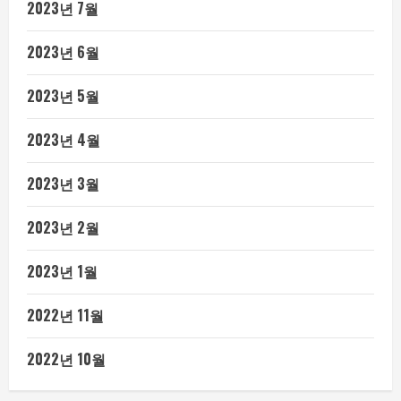
2023년 7월
2023년 6월
2023년 5월
2023년 4월
2023년 3월
2023년 2월
2023년 1월
2022년 11월
2022년 10월