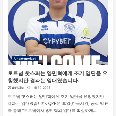
재
선
수
는
탄
탄
한
실
력
으
로
좋
은
평
가
를
Uncategorized
받
았
습
토트넘 핫스퍼는 양민혁에게 조기 입단을 요
니
다.
청했지만 결과는 임대였습니다.
솔카지노
1월 30, 2025
토트넘 핫스퍼는 양민혁에게 조기 입단을 요청했지만
결과는 임대였습니다. QPR은 30일(한국시간) 공식 발표
를 통해 “토트넘에서 양민혁의 임대를 확정하게...