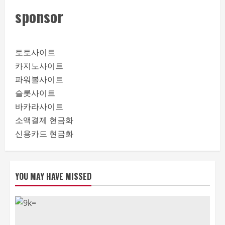
sponsor
토토사이트
카지노사이트
파워볼사이트
슬롯사이트
바카라사이트
소액결제 현금화
신용카드 현금화
YOU MAY HAVE MISSED