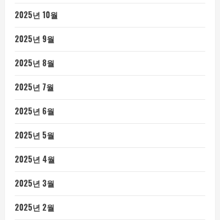
2025년 10월
2025년 9월
2025년 8월
2025년 7월
2025년 6월
2025년 5월
2025년 4월
2025년 3월
2025년 2월