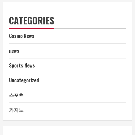
CATEGORIES
Casino News
news
Sports News
Uncategorized
스포츠
카지노