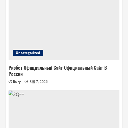
Uncategorized
Риобет Официальный Сайт Официальный Сайт В
России
Bury
8월 7, 2026