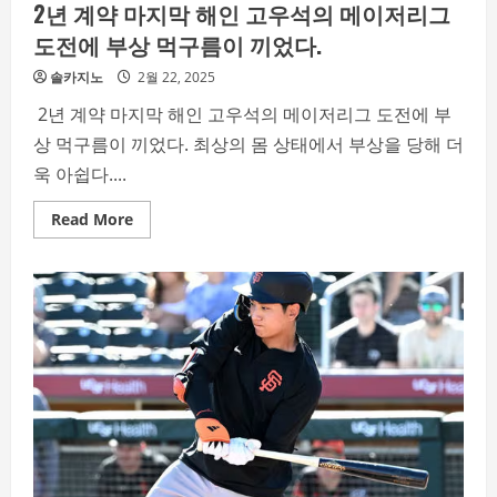
2년 계약 마지막 해인 고우석의 메이저리그
예
정
도전에 부상 먹구름이 끼었다.
입
니
다.
솔카지노
2월 22, 2025
2년 계약 마지막 해인 고우석의 메이저리그 도전에 부
상 먹구름이 끼었다. 최상의 몸 상태에서 부상을 당해 더
욱 아쉽다....
Read
Read More
more
about
2
년
계
약
마
지
막
해
인
고
우
석
의
메
이