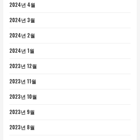
2024년 4월
2024년 3월
2024년 2월
2024년 1월
2023년 12월
2023년 11월
2023년 10월
2023년 9월
2023년 8월