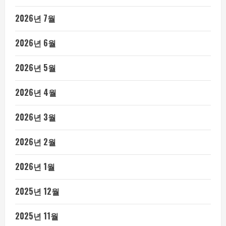
2026년 7월
2026년 6월
2026년 5월
2026년 4월
2026년 3월
2026년 2월
2026년 1월
2025년 12월
2025년 11월