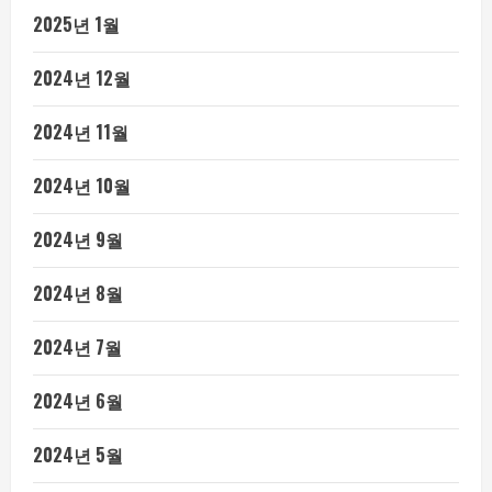
2025년 1월
2024년 12월
2024년 11월
2024년 10월
2024년 9월
2024년 8월
2024년 7월
2024년 6월
2024년 5월