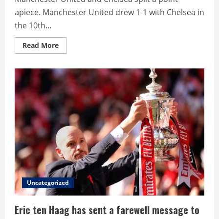
습
니
apiece. Manchester United drew 1-1 with Chelsea in
다.
the 10th...
Read
Read More
more
about
Manchester
United
and
Chelsea
split
a
point
apiece.
Uncategorized
Eric ten Haag has sent a farewell message to