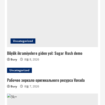
Uncategorized
Büyük ikramiyelere giden yol: Sugar Rush demo
Bury
8월 8, 2026
Uncategorized
Рабочее зеркало оригинального ресурса Vavada
Bury
8월 7, 2026