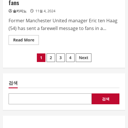
fans
솔카지노
11월 4, 2024
Former Manchester United manager Eric ten Haag
(54) has sent a farewell message to fans in a...
Read
Read More
more
about
Eric
글
ten
1
2
3
4
Next
Haag
has
내
sent
a
farewell
비
message
검색
to
fans
게
검색
이
션