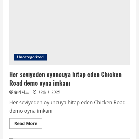
Our
Platform
at
Mostbet
Uncategorized
Her seviyeden oyuncuya hitap eden Chicken
Road demo oyna imkanı
솔카지노
12월 1, 2025
Her seviyeden oyuncuya hitap eden Chicken Road
demo oyna imkanı
Read
Read More
more
about
Her