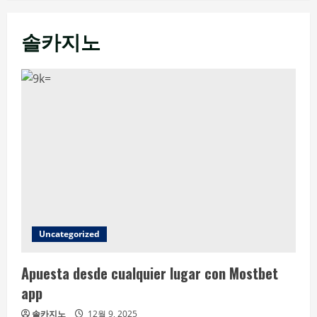
솔카지노
Uncategorized
Apuesta desde cualquier lugar con Mostbet
app
솔카지노
12월 9, 2025