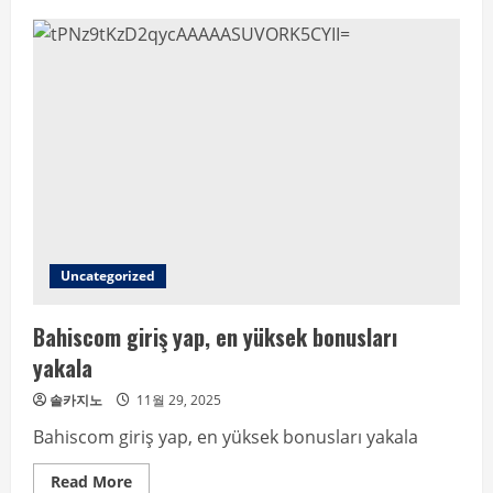
Bahiscom
giriş
yap,
en
yüksek
bonusları
yakala
Uncategorized
Bahiscom giriş yap, en yüksek bonusları
yakala
솔카지노
11월 29, 2025
Bahiscom giriş yap, en yüksek bonusları yakala
Read
Read More