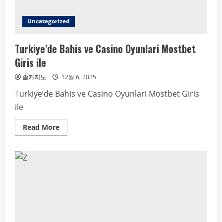
Uncategorized
Turkiye’de Bahis ve Casino Oyunlari Mostbet
Giris ile
솔카지노
12월 6, 2025
Turkiye’de Bahis ve Casino Oyunlari Mostbet Giris
ile
Read
Read More
more
about
Turkiye’de
Bahis
ve
Casino
Oyunlari
Mostbet
Giris
ile