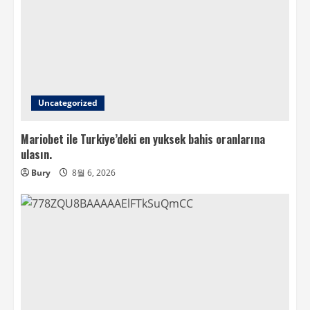
Uncategorized
Mariobet ile Turkiye’deki en yuksek bahis oranlarına
ulasın.
Bury
8월 6, 2026