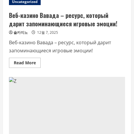
Uncategorized
dit
onthouden
belangrijk
Веб-казино Вавада – ресурс, который
vormt
дарит запоминающиеся игровые эмоции!
솔카지노
12월 7, 2025
Веб-казино Вавада – ресурс, который дарит
запоминающиеся игровые эмоции!
Read
Read More
more
about
Веб-
казино
Вавада
–
ресурс,
который
дарит
запоминающиеся
игровые
эмоции!