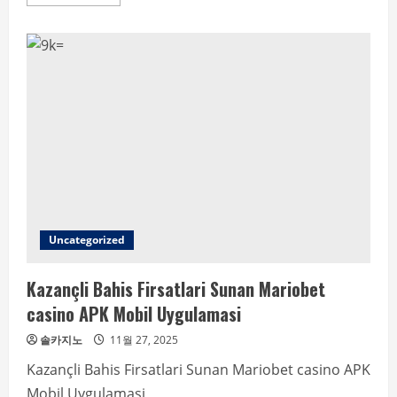
more
about
Bahiscom
giriş
yap,
en
yüksek
bonusları
yakala
Uncategorized
Kazançli Bahis Firsatlari Sunan Mariobet
casino APK Mobil Uygulamasi
솔카지노
11월 27, 2025
Kazançli Bahis Firsatlari Sunan Mariobet casino APK
Mobil Uygulamasi