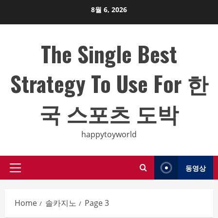
Skip
8월 6, 2026
to
content
The Single Best
Strategy To Use For 한
국 스포츠 도박
happytoyworld
동영상
Primary
Menu
Home
솔카지노
Page 3