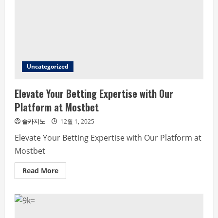
Uncategorized
Elevate Your Betting Expertise with Our
Platform at Mostbet
솔카지노
12월 1, 2025
Elevate Your Betting Expertise with Our Platform at
Mostbet
Read
Read More
more
about
Elevate
Your
Betting
Expertise
with