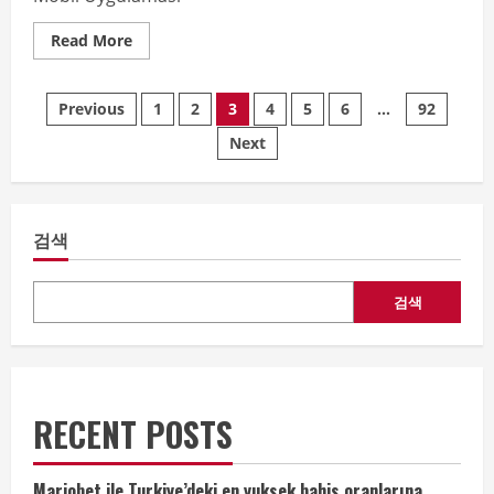
Read
Read More
more
about
Kazançli
글
Bahis
Previous
1
2
3
4
5
6
…
92
Firsatlari
Sunan
Next
내
Mariobet
casino
APK
비
Mobil
Uygulamasi
검색
게
이
검색
션
RECENT POSTS
Mariobet ile Turkiye’deki en yuksek bahis oranlarına