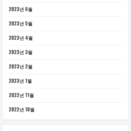
2023년 6월
2023년 5월
2023년 4월
2023년 3월
2023년 2월
2023년 1월
2022년 11월
2022년 10월