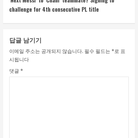
i
challenge for 4th consecutive PL title
n
u
답글 남기기
e
이메일 주소는 공개되지 않습니다.
필수 필드는
*
로 표
시됩니다
R
댓글
*
e
a
d
i
n