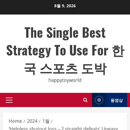
Skip
8월 9, 2026
to
content
The Single Best
Strategy To Use For 한
국 스포츠 도박
happytoyworld
동영상
Primary
Menu
Home
2024
1월
‘Helpless shutout loss→2 straight defeats’ Uneasy