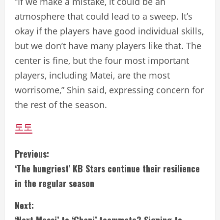
“If we make a mistake, it could be an
atmosphere that could lead to a sweep. It’s
okay if the players have good individual skills,
but we don’t have many players like that. The
center is fine, but the four most important
players, including Matei, are the most
worrisome,” Shin said, expressing concern for
the rest of the season.
토토
C
Previous:
‘The hungriest’ KB Stars continue their resilience
o
in the regular season
n
Next:
t
‘Next Messi’ to ‘Chani’ teammate? Signing to