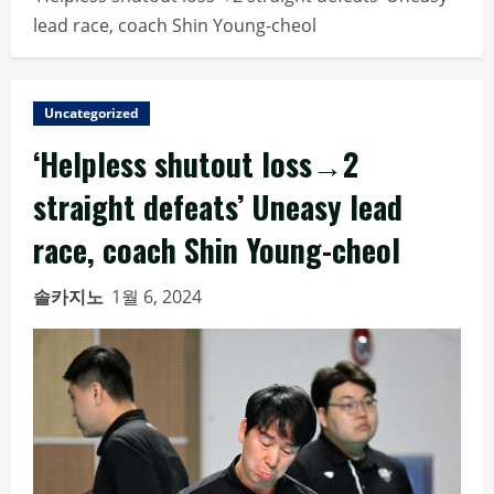
lead race, coach Shin Young-cheol
Uncategorized
‘Helpless shutout loss→2
straight defeats’ Uneasy lead
race, coach Shin Young-cheol
솔카지노
1월 6, 2024