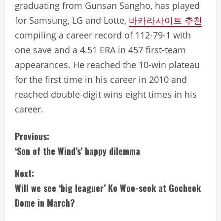
graduating from Gunsan Sangho, has played
for Samsung, LG and Lotte,
바카라사이트 추천
compiling a career record of 112-79-1 with
one save and a 4.51 ERA in 457 first-team
appearances. He reached the 10-win plateau
for the first time in his career in 2010 and
reached double-digit wins eight times in his
career.
C
Previous:
‘Son of the Wind’s’ happy dilemma
o
Next:
n
Will we see ‘big leaguer’ Ko Woo-seok at Gocheok
t
Dome in March?