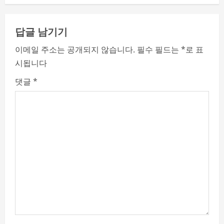
i
n
답글 남기기
u
이메일 주소는 공개되지 않습니다.
필수 필드는
*
로 표
e
시됩니다
R
댓글
*
e
a
d
i
n
g