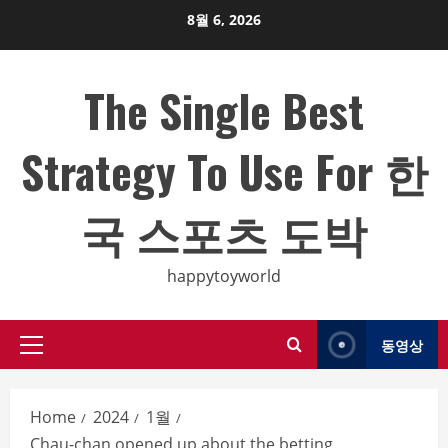
Skip
8월 6, 2026
to
content
The Single Best
Strategy To Use For 한
국 스포츠 도박
happytoyworld
동영상
Primary
Menu
Home
2024
1월
Chau-chan opened up about the betting