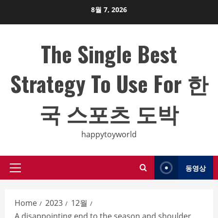
Skip
8월 7, 2026
to
content
The Single Best
Strategy To Use For 한
국 스포츠 도박
happytoyworld
동영상
Primary
Menu
Home
2023
12월
A disappointing end to the season and shoulder