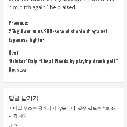
him pitch again,” he praised.
C
Previous:
25kg Kwon wins 200-second shootout against
o
Japanese fighter
n
Next:
t
‘Drinker’ Daly “I beat Woods by playing drunk golf”
i
Boast￼
n
u
답글 남기기
e
이메일 주소는 공개되지 않습니다.
필수 필드는
*
로 표
시됩니다
R
댓글
*