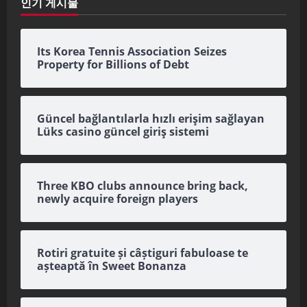
인기 게시물
Its Korea Tennis Association Seizes
Property for Billions of Debt
Güncel bağlantılarla hızlı erişim sağlayan
Lüks casino güncel giriş sistemi
Three KBO clubs announce bring back,
newly acquire foreign players
Rotiri gratuite și câștiguri fabuloase te
așteaptă în Sweet Bonanza