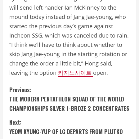
will send left-hander Ian McKinney to the
mound today instead of Jang Jae-young, who
started the previous day’s game against
Incheon SSG, which was canceled due to rain.
“I think we’ll have to think about whether to
skip Jang Jae-young in the starting rotation or
change the order a little bit,” Hong said,
leaving the option
카지노사이트
open.
C
Previous:
THE MODERN PENTATHLON SQUAD OF THE WORLD
o
CHAMPIONSHIPS SILVER 1-BROZE 2 CONCENTRATES
n
Next:
t
YEOM KYUNG-YUP OF LG DEPARTS FROM PLUTKO