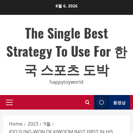
Skip
8월 6, 2026
to
content
The Single Best
Strategy To Use For 한
국 스포츠 도박
happytoyworld
동영상
Primary
Menu
Home
2023
9월
JOO SUNG-WON OF KIWOOM BAST FIRST IN HIS