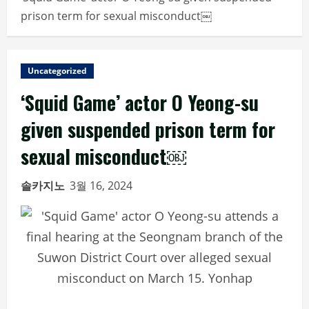
prison term for sexual misconduct￼
Uncategorized
‘Squid Game’ actor O Yeong-su
given suspended prison term for
sexual misconduct￼
솔카지노
3월 16, 2024