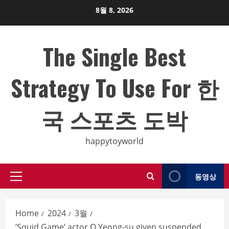
Skip
8월 8, 2026
to
content
The Single Best
Strategy To Use For 한
국 스포츠 도박
happytoyworld
동영상
Primary
Menu
Home
2024
3월
‘Squid Game’ actor O Yeong-su given suspended