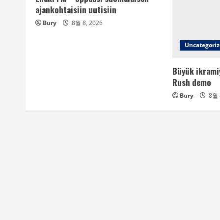
ajankohtaisiin uutisiin
Bury
8월 8, 2026
Uncategori
Büyük ikramiy
Rush demo
Bury
8월 