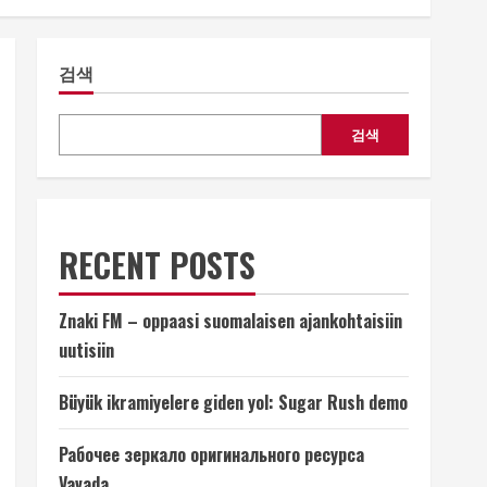
검색
검색
RECENT POSTS
Znaki FM – oppaasi suomalaisen ajankohtaisiin
uutisiin
Büyük ikramiyelere giden yol: Sugar Rush demo
Рабочее зеркало оригинального ресурса
Vavada