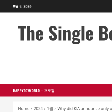
Skip
8월 8, 2026
to
content
The Single 
HAPPYTOYWORLD – 프로필
Home
2024
1월
Why did KIA announce only o