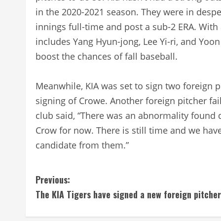
in the 2020-2021 season. They were in despe
innings full-time and post a sub-2 ERA. With 
includes Yang Hyun-jong, Lee Yi-ri, and Yoo
boost the chances of fall baseball.
Meanwhile, KIA was set to sign two foreign p
signing of Crowe. Another foreign pitcher fai
club said, “There was an abnormality found 
Crow for now. There is still time and we have 
candidate from them.”
C
Previous:
The KIA Tigers have signed a new foreign pitcher
o