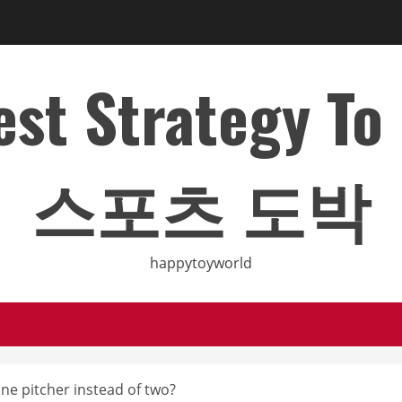
Best Strategy T
스포츠 도박
happytoyworld
ne pitcher instead of two?