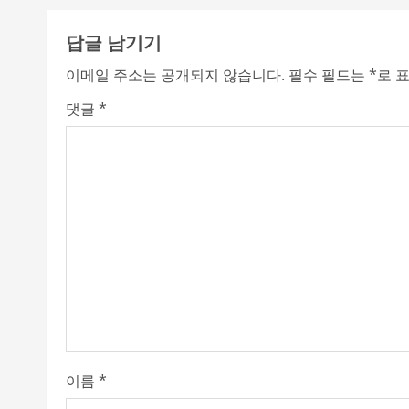
n
t
답글 남기기
i
이메일 주소는 공개되지 않습니다.
필수 필드는
*
로 
n
댓글
*
u
e
R
e
a
d
i
이름
*