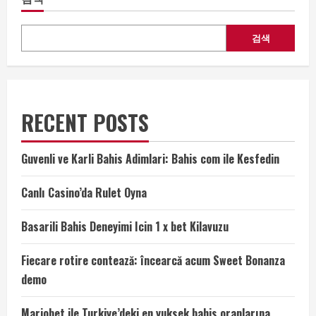
검색
RECENT POSTS
Guvenli ve Karli Bahis Adimlari: Bahis com ile Kesfedin
Canlı Casino’da Rulet Oyna
Basarili Bahis Deneyimi Icin 1 x bet Kilavuzu
Fiecare rotire contează: încearcă acum Sweet Bonanza
demo
Mariobet ile Turkiye’deki en yuksek bahis oranlarına