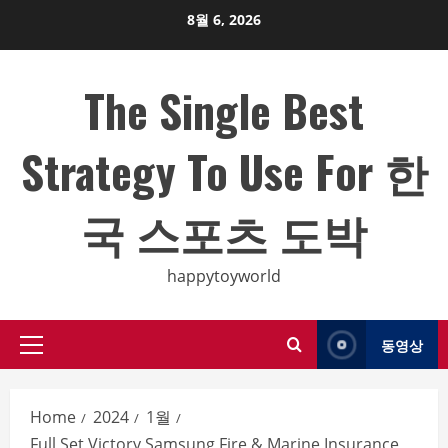
Skip
8월 6, 2026
to
content
The Single Best
Strategy To Use For 한
국 스포츠 도박
happytoyworld
동영상
Primary
Menu
Home
2024
1월
Full Set Victory Samsung Fire & Marine Insurance