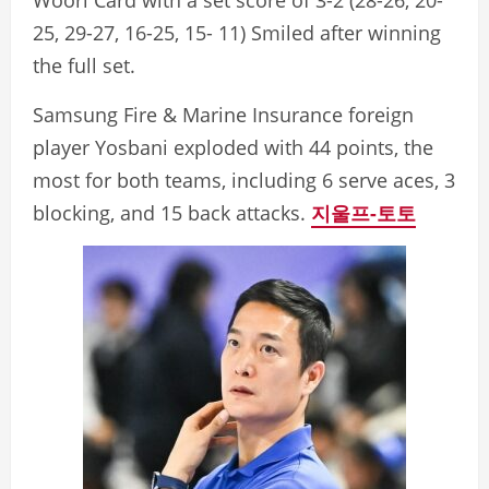
Woori Card with a set score of 3-2 (28-26, 20-
25, 29-27, 16-25, 15- 11) Smiled after winning
the full set.
Samsung Fire & Marine Insurance foreign
player Yosbani exploded with 44 points, the
most for both teams, including 6 serve aces, 3
blocking, and 15 back attacks.
지울프-토토