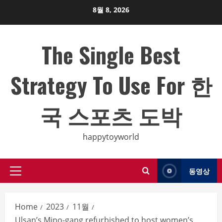
Skip
8월 8, 2026
to
content
The Single Best
Strategy To Use For 한
국 스포츠 도박
happytoyworld
동영상
Primary
Menu
Home
2023
11월
Ulsan’s Mipo-gang refurbished to host women’s