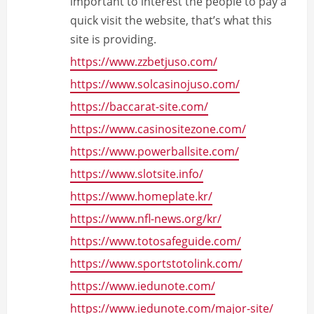
important to interest the people to pay a
d
quick visit the website, that’s what this
site is providing.
i
https://www.zzbetjuso.com/
n
https://www.solcasinojuso.com/
https://baccarat-site.com/
g
https://www.casinositezone.com/
https://www.powerballsite.com/
https://www.slotsite.info/
https://www.homeplate.kr/
https://www.nfl-news.org/kr/
https://www.totosafeguide.com/
https://www.sportstotolink.com/
https://www.iedunote.com/
https://www.iedunote.com/major-site/