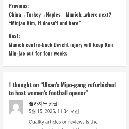
C
Previous:
China→Turkey→Naples→Munich…where next?
o
“Minjae Kim, it doesn’t end here”
n
Next:
t
Munich centre-back Diricht injury will keep Kim
i
Min-jae out for four weeks
n
u
1 thought on “
Ulsan’s Mipo-gang refurbished
e
to host women’s football opener
”
R
솔카지노
댓글:
5월 15, 2025, 11:34 오전
e
Quality articles or reviews is the
a