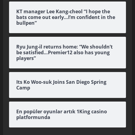
KT manager Lee Kang-cheol “I hope the
bats come out early…I’m confident in the
bullpen”
Ryu Jung-il returns home: “We shouldn’t
be satisfied…Premier12 also has young
players”
Its Ko Woo-suk Joins San Diego Spring
Camp
En popüler oyunlar artık 1King casino
platformunda