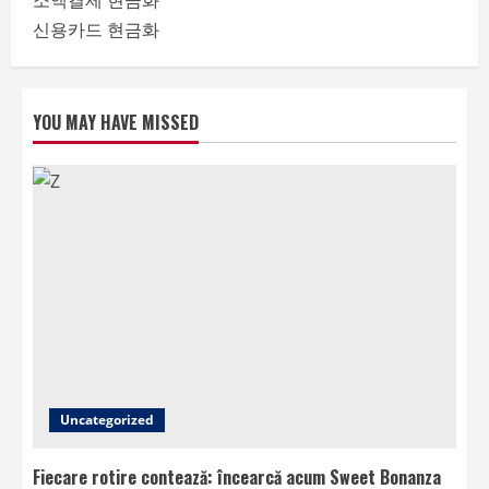
소액결제 현금화
신용카드 현금화
YOU MAY HAVE MISSED
Uncategorized
Fiecare rotire contează: încearcă acum Sweet Bonanza