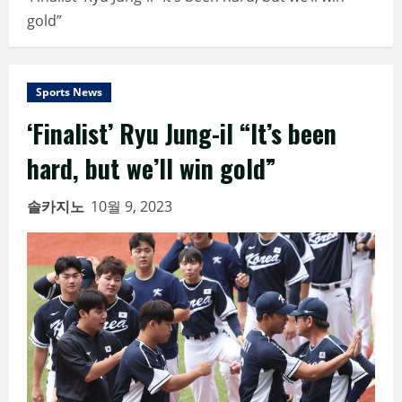
gold”
Sports News
‘Finalist’ Ryu Jung-il “It’s been
hard, but we’ll win gold”
솔카지노
10월 9, 2023