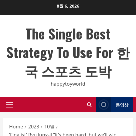
Skip
8월 6, 2026
to
content
The Single Best
Strategy To Use For 한
국 스포츠 도박
happytoyworld
동영상
Primary
Menu
Home
2023
10월
‘Finalist’ Ryu Jung-il “It’s been hard, but we’ll win