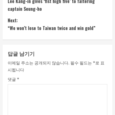
Lee Kang-in gives ‘fist high five’ to faltering
o
captain Seung-ho
n
Next:
t
“We won’t lose to Taiwan twice and win gold”
i
n
답글 남기기
u
이메일 주소는 공개되지 않습니다.
필수 필드는
*
로 표
e
시됩니다
R
댓글
*
e
a
d