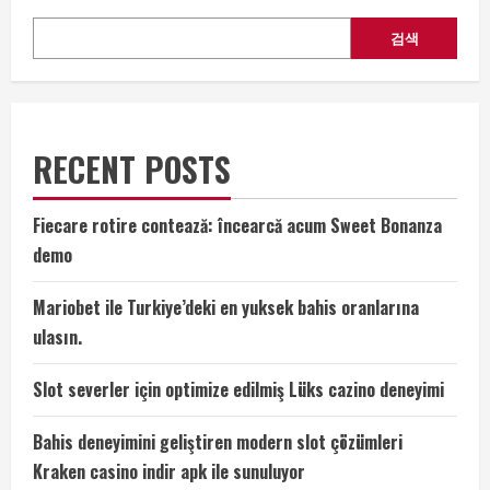
검색
RECENT POSTS
Fiecare rotire contează: încearcă acum Sweet Bonanza
demo
Mariobet ile Turkiye’deki en yuksek bahis oranlarına
ulasın.
Slot severler için optimize edilmiş Lüks cazino deneyimi
Bahis deneyimini geliştiren modern slot çözümleri
Kraken casino indir apk ile sunuluyor