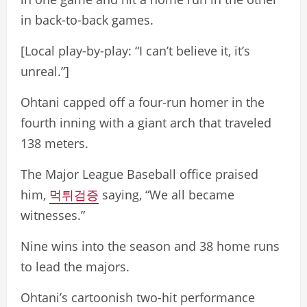
in back-to-back games.
[Local play-by-play: “I can’t believe it, it’s
unreal.”]
Ohtani capped off a four-run homer in the
fourth inning with a giant arch that traveled
138 meters.
The Major League Baseball office praised
him,
먹튀검증
saying, “We all became
witnesses.”
Nine wins into the season and 38 home runs
to lead the majors.
Ohtani’s cartoonish two-hit performance