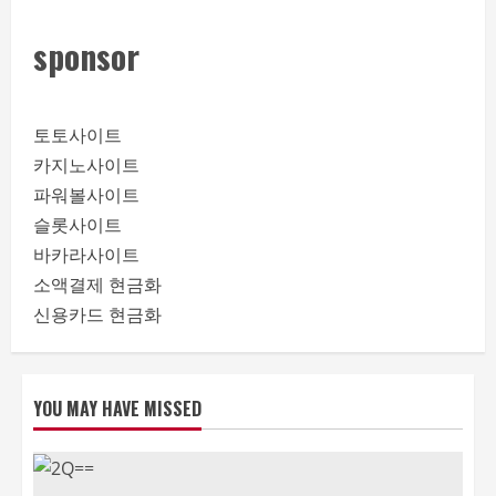
sponsor
토토사이트
카지노사이트
파워볼사이트
슬롯사이트
바카라사이트
소액결제 현금화
신용카드 현금화
YOU MAY HAVE MISSED