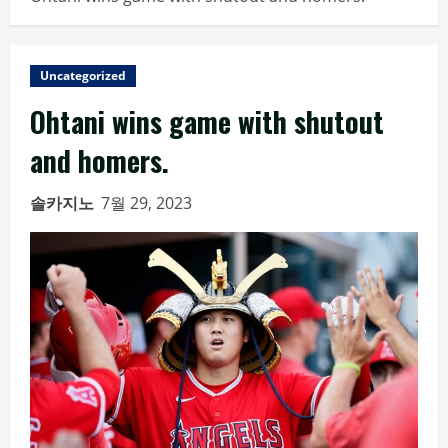
Uncategorized
Ohtani wins game with shutout
and homers.
솔카지노
7월 29, 2023