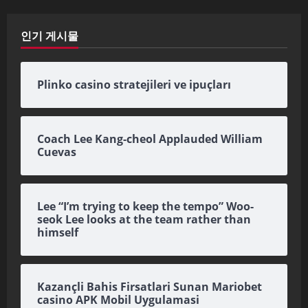
인기 게시물
Plinko casino stratejileri ve ipuçları
Coach Lee Kang-cheol Applauded William
Cuevas
Lee “I’m trying to keep the tempo” Woo-
seok Lee looks at the team rather than
himself
Kazançli Bahis Firsatlari Sunan Mariobet
casino APK Mobil Uygulamasi