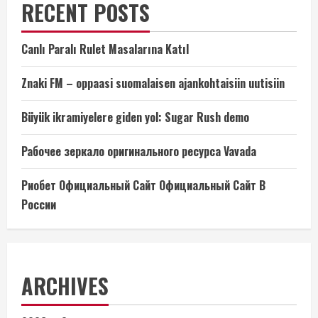
RECENT POSTS
Canlı Paralı Rulet Masalarına Katıl
Znaki FM – oppaasi suomalaisen ajankohtaisiin uutisiin
Büyük ikramiyelere giden yol: Sugar Rush demo
Рабочее зеркало оригинального ресурса Vavada
Риобет Официальный Сайт Официальный Сайт В
России
ARCHIVES