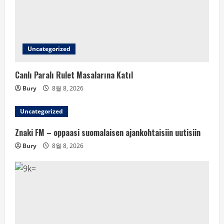
Uncategorized
Canlı Paralı Rulet Masalarına Katıl
Bury
8월 8, 2026
Uncategorized
Znaki FM – oppaasi suomalaisen ajankohtaisiin uutisiin
Bury
8월 8, 2026