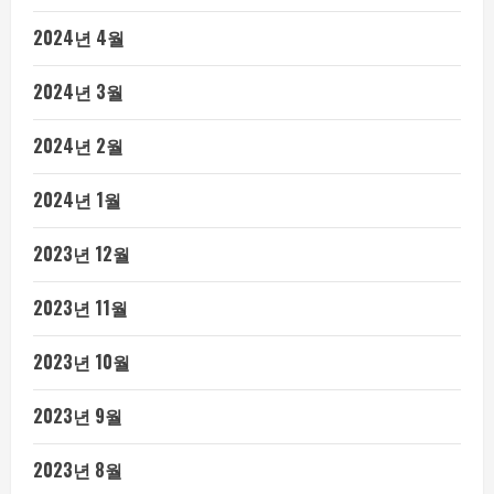
2024년 4월
2024년 3월
2024년 2월
2024년 1월
2023년 12월
2023년 11월
2023년 10월
2023년 9월
2023년 8월