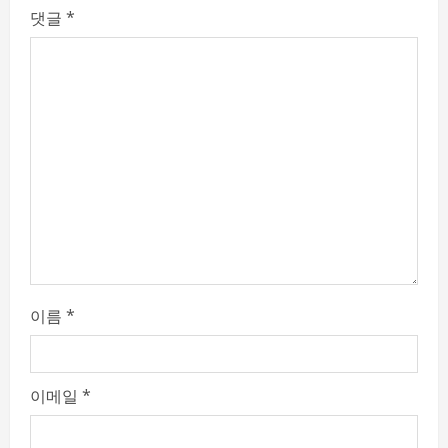
댓글
*
e
a
d
i
n
g
이름
*
이메일
*