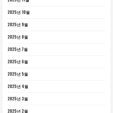
2025년 10월
2025년 9월
2025년 8월
2025년 7월
2025년 6월
2025년 5월
2025년 4월
2025년 3월
2025년 2월