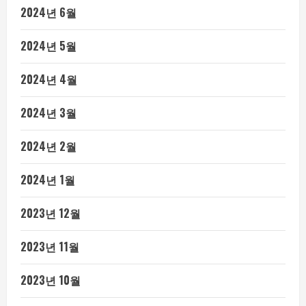
2024년 6월
2024년 5월
2024년 4월
2024년 3월
2024년 2월
2024년 1월
2023년 12월
2023년 11월
2023년 10월