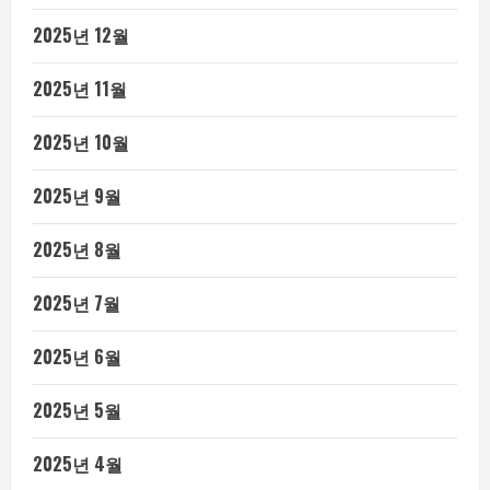
2025년 12월
2025년 11월
2025년 10월
2025년 9월
2025년 8월
2025년 7월
2025년 6월
2025년 5월
2025년 4월