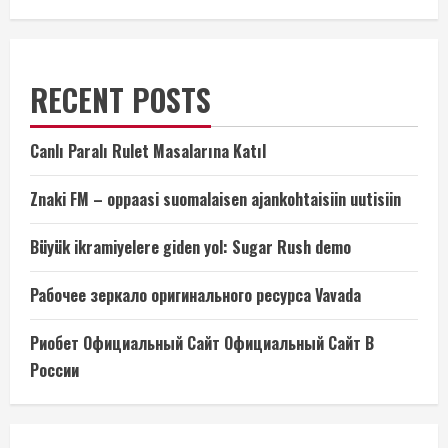
RECENT POSTS
Canlı Paralı Rulet Masalarına Katıl
Znaki FM – oppaasi suomalaisen ajankohtaisiin uutisiin
Büyük ikramiyelere giden yol: Sugar Rush demo
Рабочее зеркало оригинального ресурса Vavada
Риобет Официальный Сайт Официальный Сайт В
России