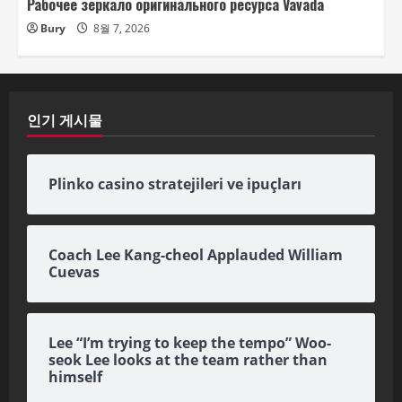
Рабочее зеркало оригинального ресурса Vavada
Bury
8월 7, 2026
인기 게시물
Plinko casino stratejileri ve ipuçları
Coach Lee Kang-cheol Applauded William
Cuevas
Lee “I’m trying to keep the tempo” Woo-
seok Lee looks at the team rather than
himself