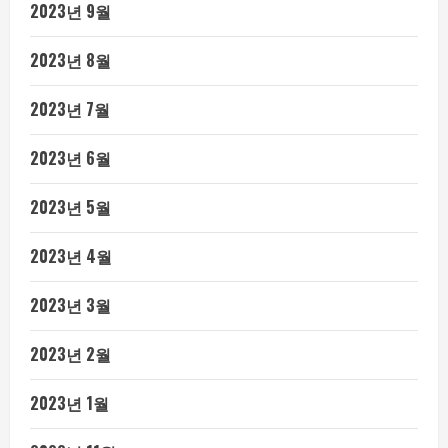
2023년 9월
2023년 8월
2023년 7월
2023년 6월
2023년 5월
2023년 4월
2023년 3월
2023년 2월
2023년 1월