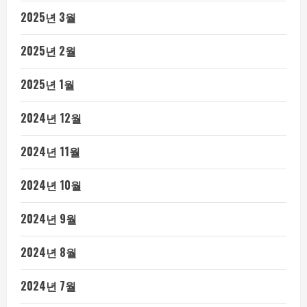
2025년 3월
2025년 2월
2025년 1월
2024년 12월
2024년 11월
2024년 10월
2024년 9월
2024년 8월
2024년 7월