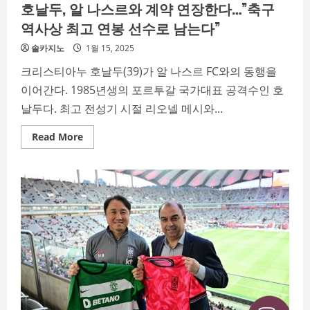
호날두, 알 나스르와 계약 연장한다…”축구
날
두
역사상 최고 연봉 선수로 남는다”
솔카지노
1월 15, 2025
크리스티아누 호날두(39)가 알 나스르 FC와의 동행을
이어간다. 1985년생의 포르투갈 국가대표 공격수인 호
날두다. 최고 전성기 시절 리오넬 메시와...
Read
Read More
more
about
호
날
두,
알
나
스
르
와
계
약
연
장
한
다…”축
구