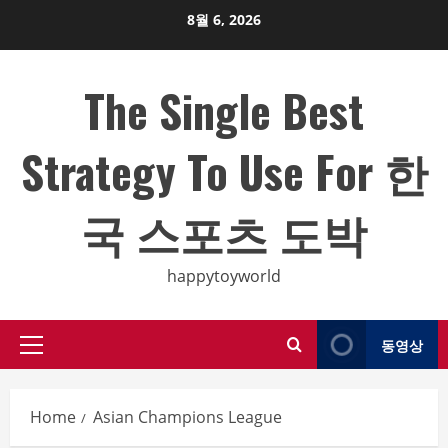
Skip
8월 6, 2026
to
content
The Single Best
Strategy To Use For 한
국 스포츠 도박
happytoyworld
동영상
Primary
Menu
Home
Asian Champions League