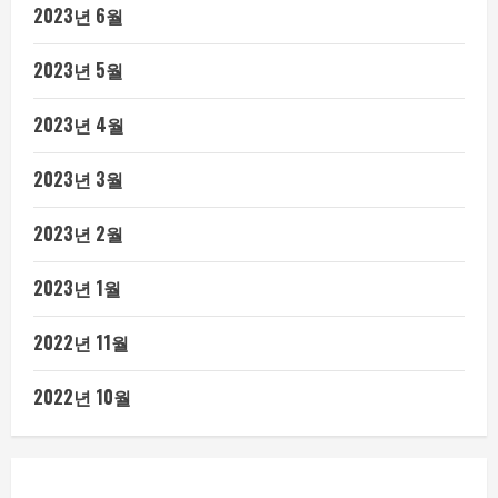
2023년 6월
2023년 5월
2023년 4월
2023년 3월
2023년 2월
2023년 1월
2022년 11월
2022년 10월